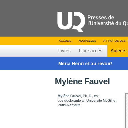
ACCUEIL
NOUVELLES
À PROPOS DES 
Livres
Libre accès
Auteurs
Merci Henri et au revoir!
Mylène Fauvel
Mylène Fauvel
, Ph. D., est
postdoctorante à l’Université McGill et
Paris-Nanterre.