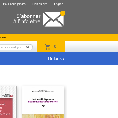
Pour nous joindre
Plan du site
English
IQUE
0
Détails ›