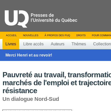
ACCUEIL
NOUVELLES
À PROPOS DES PUQ
DROITS
POUR COMMAN
Livres
Libre accès
Auteurs
Thèmes
Collectio
Merci Henri et au revoir!
Pauvreté au travail, transformat
marchés de l'emploi et trajectoir
résistance
Un dialogue Nord-Sud