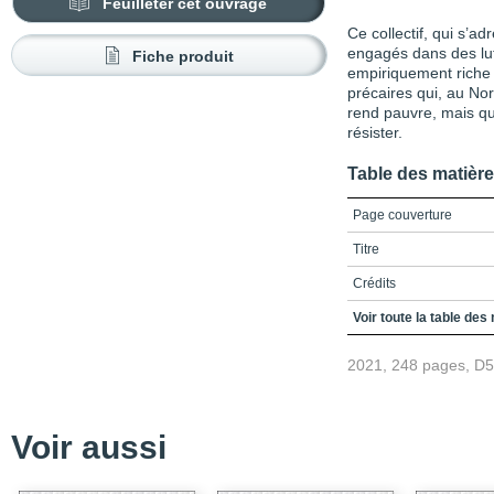
Feuilleter cet ouvrage
Ce collectif, qui s’a
engagés dans des lut
Fiche produit
empiriquement riche 
précaires qui, au No
rend pauvre, mais qu
résister.
Table des matièr
Page couverture
Titre
Crédits
Table des matières
Voir toute la table des
Liste des figures et tab
2021, 248 pages, D
Liste des sigles et acr
Introduction
Voir aussi
Partie ￼ I : Travail, pré
CHAPITRE ￼1 Quand trav