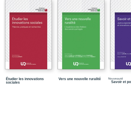
et de vie des travaille
CHAPITRE 2 Position de c
classe en Argentine
CHAPITRE￼ 3 Les parad
CHAPITRE 4 L’action c
des conditions de travai
Partie ￼ II : Transforma
CHAPITRE 5 La fabricati
pauvres : Une analyse p
CHAPITRE 6 L’État gesti
l’assistance sociale a
Étudier les innovations
Vers une nouvelle ruralité
Nouveauté
Savoir et p
sociales
Partie III : Du Nord au 
CHAPITRE 7 Les centres 
vers le haut
CHAPITRE 8 L’organisat
L’expérience d’un grou
CHAPITRE 9 En Inde : l
démocratie