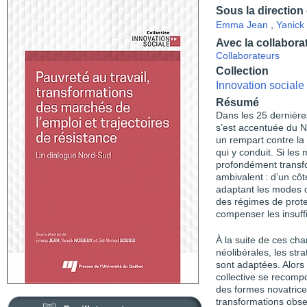
Sous la direction
Emma Jean
,
Yanick
Avec la collabora
Collaborateurs
Collection
Innovation sociale
Résumé
Dans les 25 dernière
s’est accentuée du No
un rempart contre la
qui y conduit. Si les
profondément transfo
ambivalent : d’un côté
adaptant les modes de
des régimes de protec
compenser les insuff
À la suite de ces ch
néolibérales, les str
sont adaptées. Alors 
collective se recomp
des formes novatrice
transformations obs