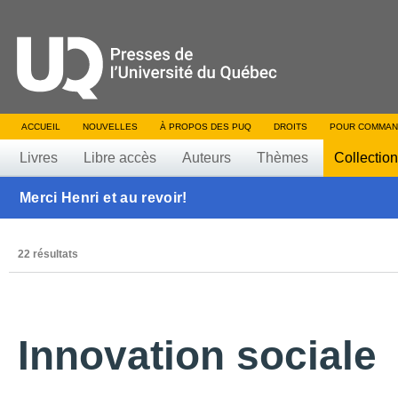
ACCUEIL
NOUVELLES
À PROPOS DES PUQ
DROITS
POUR COMMAN
Livres
Libre accès
Auteurs
Thèmes
Collectio
Merci Henri et au revoir!
22 résultats
Innovation sociale