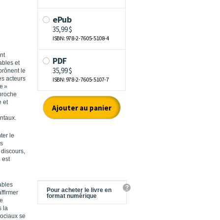
nt
ables et
prônent le
es acteurs
e »
proche
 et
ntaux.
ter le
es
 discours,
 est
ables
?
Pour acheter le livre en
affirmer
format numérique
de
 la
sociaux se