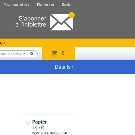
Pour nous joindre
Plan du site
English
IQUE
0
Détails ›