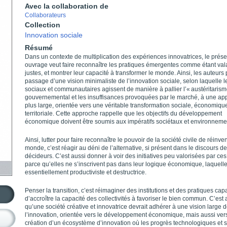
Avec la collaboration de
Collaborateurs
Collection
Innovation sociale
Résumé
Dans un contexte de multiplication des expériences innovatrices, le prése
ouvrage veut faire reconnaître les pratiques émergentes comme étant val
justes, et montrer leur capacité à transformer le monde. Ainsi, les auteurs 
passage d’une vision minimaliste de l’innovation sociale, selon laquelle l
sociaux et communautaires agissent de manière à pallier l’« austéritarism
gouvernemental et les insuffisances provoquées par le marché, à une ap
plus large, orientée vers une véritable transformation sociale, économique
territoriale. Cette approche rappelle que les objectifs du développement
économique doivent être soumis aux impératifs sociétaux et environneme
Ainsi, lutter pour faire reconnaître le pouvoir de la société civile de réinven
monde, c’est réagir au déni de l’alternative, si présent dans le discours d
décideurs. C’est aussi donner à voir des initiatives peu valorisées par ces
parce qu’elles ne s’inscrivent pas dans leur logique économique, laquelle
essentiellement productiviste et destructrice.
Penser la transition, c’est réimaginer des institutions et des pratiques cap
d’accroître la capacité des collectivités à favoriser le bien commun. C’est 
qu’une société créative et innovatrice devrait adhérer à une vision large 
l’innovation, orientée vers le développement économique, mais aussi vers
création d’un écosystème d’innovation où les progrès technologiques et 