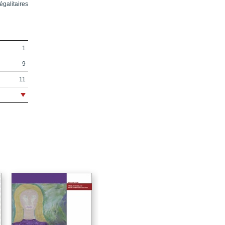
égalitaires
1
9
11
23
25
27
39
41
55
65
75