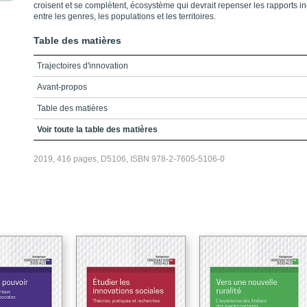
croisent et se complètent, écosystème qui devrait repenser les rapports in
entre les genres, les populations et les territoires.
Table des matières
Trajectoires d'innovation
Avant-propos
Table des matières
Liste des figures et tableaux
Voir toute la table des matières
Liste des sigles et acronymes
2019, 416 pages, D5106, ISBN 978-2-7605-5106-0
Introduction
PARTIE 1 – Approches transformatives de l’innovation sociale
Chapitre 1 – La refondation du débat sur l’innovation sociale
Chapitre 2 – Les trois trajectoires historiques de l’innovation sociale:
Entre marchandisation, reconnaissance et émancipation
Chapitre 3 – Les conditions d’émergence de communs porteurs de
transformation sociale
PARTIE 2 – Vers de nouvelles épistémologies et méthodologies pour