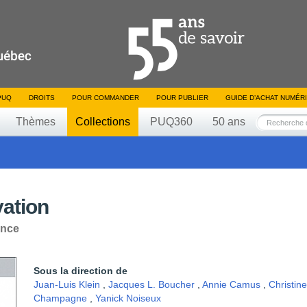
PUQ
DROITS
POUR COMMANDER
POUR PUBLIER
GUIDE D’ACHAT NUMÉR
Thèmes
Collections
PUQ360
50 ans
vation
ance
Sous la direction de
Juan-Luis Klein
,
Jacques L. Boucher
,
Annie Camus
,
Christine
Champagne
,
Yanick Noiseux