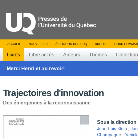
ACCUEIL
NOUVELLES
À PROPOS DES PUQ
DROITS
POUR COMMAN
Livres
Libre accès
Auteurs
Thèmes
Collectio
Merci Henri et au revoir!
Trajectoires d'innovation
Des émergences à la reconnaissance
Sous la direction
Juan-Luis Klein
,
Jac
Champagne
,
Yanick