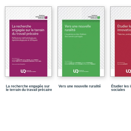
Chapitre 2 – Les trois t
Entre marchandisation,
Chapitre 3 – Les cond
transformation sociale
PARTIE 2 – Vers de nou
l’analyse de l’innovatio
Chapitre 4 – La cocons
innovante pour l’analys
vingt ans de recherche-
Chapitre 5 – Vers une an
La base de données re
Chapitre 6 – L’étude de
sociales à travers leur
La recherche engagée sur
Vers une nouvelle ruralité
Étudier les 
PARTIE 3 – Économie so
le terrain du travail précaire
sociales
Chapitre 7 L’économie s
antédiluvienne à la ban
Chapitre 8 – Le néolib
sociale au Royaume-Uni
Chapitre 9 – Fondaction
transition sociale et 