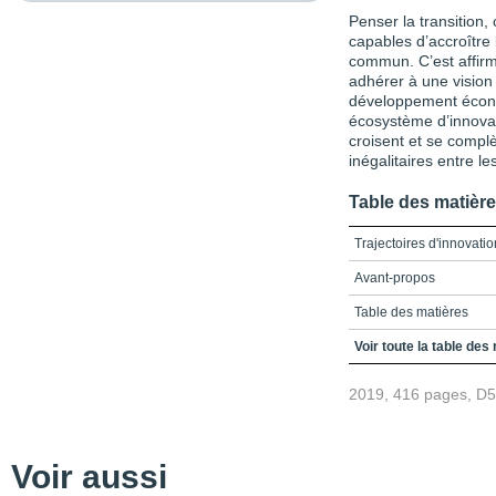
Penser la transition, 
capables d’accroître l
commun. C’est affirme
adhérer à une vision 
développement écono
écosystème d’innovat
croisent et se compl
inégalitaires entre le
Table des matièr
Trajectoires d'innovatio
Avant-propos
Table des matières
Liste des figures et tab
Voir toute la table des
Liste des sigles et acr
2019, 416 pages, D
Introduction
PARTIE 1 – Approches t
Voir aussi
Chapitre 1 – La refonda