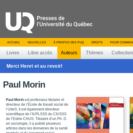
ACCUEIL
NOUVELLES
À PROPOS DES PUQ
DROITS
POUR COMMAN
Livres
Libre accès
Auteurs
Thèmes
Collectio
Merci Henri et au revoir!
Paul Morin
Paul Morin
est professeur titulaire et
directeur de l’École de travail social de
l’UdeS. Il est également directeur
scientifique de l’IUPLSSS du CIUSSS
de l’Estrie-CHUS. Titulaire d’un Ph. D.
en sociologie, il a publié plusieurs
articles dans les domaines de la santé