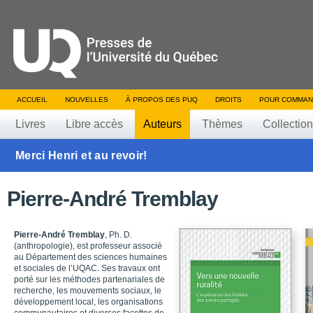
ACCUEIL
NOUVELLES
À PROPOS DES PUQ
DROITS
POUR COMMAN
Livres
Libre accès
Auteurs
Thèmes
Collectio
Merci Henri et au revoir!
Pierre-André Tremblay
Pierre-André Tremblay
, Ph. D.
(anthropologie), est professeur associé
au Département des sciences humaines
et sociales de l’UQAC. Ses travaux ont
porté sur les méthodes partenariales de
recherche, les mouvements sociaux, le
développement local, les organisations