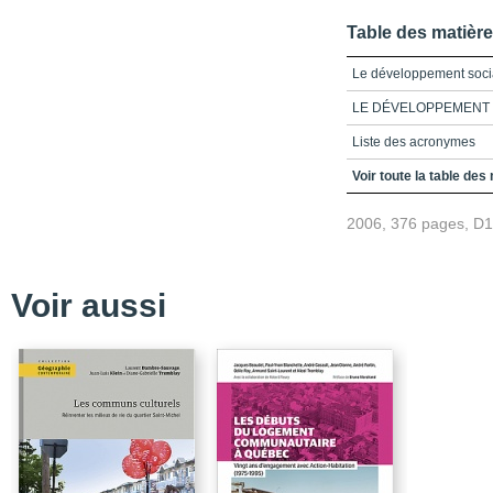
Table des matièr
Le développement soci
LE DÉVELOPPEMENT 
Liste des acronymes
Remerciements
Voir toute la table des
Présentation
2006, 376 pages, D
Partie 1_Perspectives 
Le développement soci
Voir aussi
Hétéronomie ou coprod
Développement social
L'internationalisation 
Partie 2_La question d
Implantation des CLD 
Développement des co