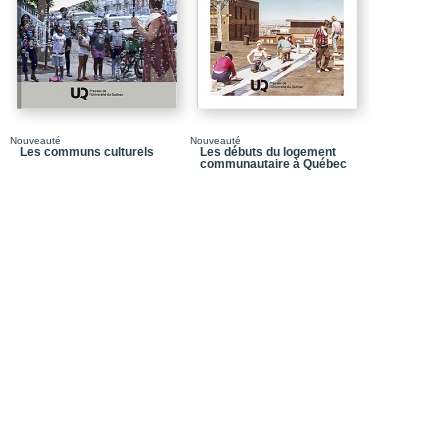
Le développement soc
Le développement socia
Partie 3_La société civi
Développement local et i
Nouveauté
Nouveauté
Retrouver notre capacité
Les communs culturels
Les débuts du logement
communautaire à Québec
L'agir collectif dans l
Des moyens pour la soci
Structures médiatrices,
Partie 4_L'enjeu du d
Les mouvements de l'in
local d'une économie so
Les politiques intégré
européenne
Développement durable
La grille d'analyse de