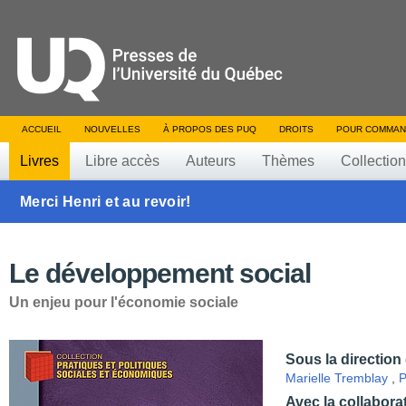
ACCUEIL
NOUVELLES
À PROPOS DES PUQ
DROITS
POUR COMMAN
Livres
Libre accès
Auteurs
Thèmes
Collectio
Merci Henri et au revoir!
Le développement social
Un enjeu pour l'économie sociale
Sous la direction
Marielle Tremblay
,
P
Avec la collabora