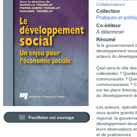
Collaborateurs
Collection
Pratiques et polit
Co-éditeur
À déterminer
Résumé
Si le gouvernement 
développement social
acteurs du dévelop
Quel sera le rôle de
collectivités ? Quell
communautés ? Quell
communautaires ? Co
sur les plans théoriq
du développement du
Les auteurs, spéciali
sous quatre grands 
Feuilleter cet ouvrage
régional, la gouvernan
développement durabl
leurs observations et
et de praticiennes.