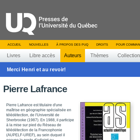
ACCUEIL
NOUVELLES
À PROPOS DES PUQ
DROITS
POUR COMMAN
Livres
Libre accès
Auteurs
Thèmes
Collectio
Merci Henri et au revoir!
Pierre Lafrance
Pierre Lafrance est titulaire d'une
maîtrise en géographie spécialisée en
télédétection, de l'Université de
Sherbrooke (1987). En 1988, il participe
à la mise sur pied du Réseau de
télédétection de la Francophonie
(AUPELF-UREF), au sein duquel il