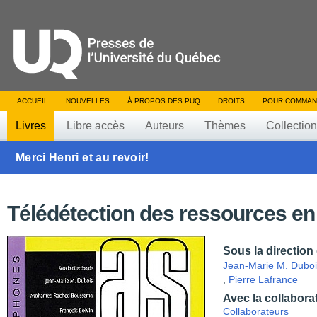
ACCUEIL
NOUVELLES
À PROPOS DES PUQ
DROITS
POUR COMMAN
Livres
Libre accès
Auteurs
Thèmes
Collectio
Merci Henri et au revoir!
Télédétection des ressources en
Sous la direction
Jean-Marie M. Duboi
,
Pierre Lafrance
Avec la collabora
Collaborateurs