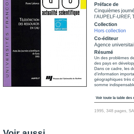
Préface de
Cinquièmes journé
l'AUPELF-UREF, T
Collection
Hors collection
Co-éditeur
Agence universitai
Résumé
Un des problèmes de
des pays en développ
Dans ce cadre, les d
d’information importa
géographiques très di
somme indispensable
Table des matièr
Voir toute la table des
1995, 348 pages, S
Voir aussi