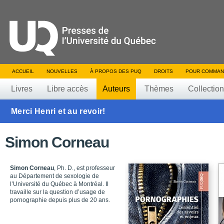
ACCUEIL
NOUVELLES
À PROPOS DES PUQ
DROITS
POUR COMMAN
Livres
Libre accès
Auteurs
Thèmes
Collectio
Merci Henri et au revoir!
Simon Corneau
Simon Corneau
, Ph. D., est professeur
au Département de sexologie de
l’Université du Québec à Montréal. Il
travaille sur la question d’usage de
pornographie depuis plus de 20 ans.