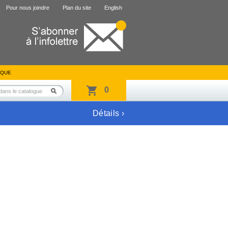
Pour nous joindre
Plan du site
English
IQUE
0
Détails ›