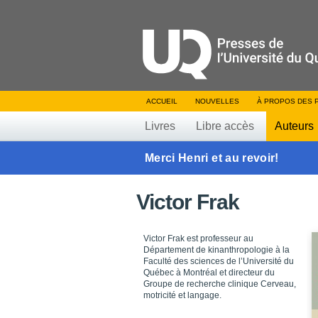
ACCUEIL
NOUVELLES
À PROPOS DES 
Livres
Libre accès
Auteurs
Merci Henri et au revoir!
Victor Frak
Victor Frak est professeur au
Département de kinanthropologie à la
Faculté des sciences de l’Université du
Québec à Montréal et directeur du
Groupe de recherche clinique Cerveau,
motricité et langage.