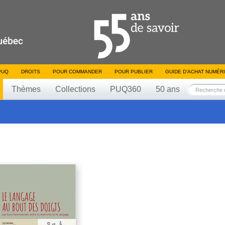
PUQ
DROITS
POUR COMMANDER
POUR PUBLIER
GUIDE D’ACHAT NUMÉR
Thèmes
Collections
PUQ360
50 ans