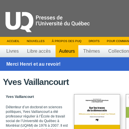
ACCUEIL
NOUVELLES
À PROPOS DES PUQ
DROITS
POUR COMMAN
Livres
Libre accès
Auteurs
Thèmes
Collectio
Merci Henri et au revoir!
Yves Vaillancourt
Yves Vaillancourt
Détenteur d’un doctorat en sciences
politiques, Yves Vaillancourt a été
professeur régulier à l’École de travail
social de l’Université du Québec à
Montréal (UQAM) de 1976 à 2007. Il est