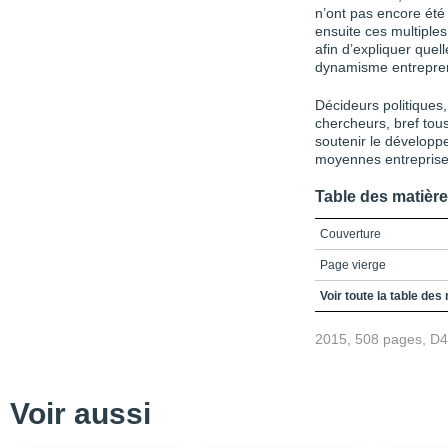
n’ont pas encore été
ensuite ces multiple
afin d’expliquer quel
dynamisme entrepren
Décideurs politiques,
chercheurs, bref tou
soutenir
le développe
moyennes en
trepris
Table des matièr
Couverture
Page vierge
Page vierge
Voir toute la table des
2015, 508 pages, D
Voir aussi