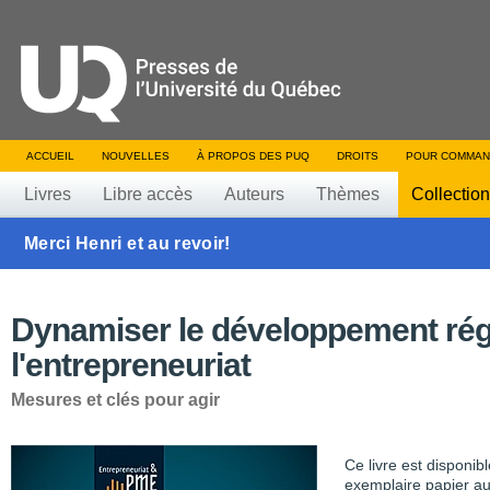
ACCUEIL
NOUVELLES
À PROPOS DES PUQ
DROITS
POUR COMMAN
Livres
Libre accès
Auteurs
Thèmes
Collectio
Merci Henri et au revoir!
Dynamiser le développement rég
l'entrepreneuriat
Mesures et clés pour agir
Ce livre est disponib
exemplaire papier au