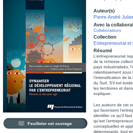
Auteur(s)
Pierre-André Julie
Avec la collabora
Collaborateurs
Collection
Entrepreneuriat e
Résumé
L’entrepreneuriat rep
de la richesse colle
pays industrialisés, 
ralentissement sous 
l’intensification de
du Sud. S’il est évid
les territoires et dan
expliquer.
Les auteurs de cet 
qui favorisent l’entr
identifier ce qu’il fau
qu’est l’entrepreneu
Feuilleter cet ouvrage
conceptuelles et app
déterminants, tout en