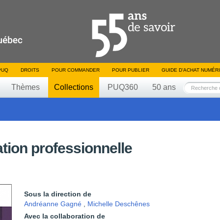
PUQ
DROITS
POUR COMMANDER
POUR PUBLIER
GUIDE D’ACHAT NUMÉR
Thèmes
Collections
PUQ360
50 ans
tion professionnelle
Sous la direction de
Andréanne Gagné
,
Michelle Deschênes
Avec la collaboration de