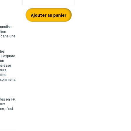
nnalise.
tion
e dans une
des
 Il explore
ion
ntéresse
eurs
 des
t comme la
tes en FP,
aux
er, c’est