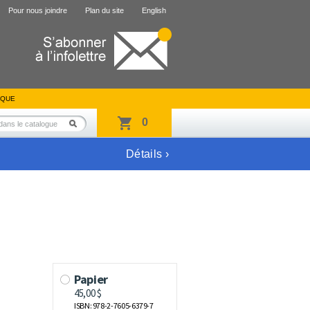
Pour nous joindre
Plan du site
English
IQUE
0
Détails ›