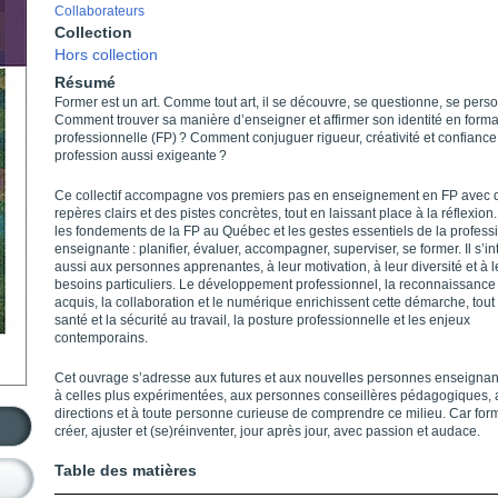
Collaborateurs
Collection
Hors collection
Résumé
Former est un art. Comme tout art, il se découvre, se questionne, se perso
Comment trouver sa manière d’enseigner et affirmer son identité en forma
professionnelle (FP) ? Comment conjuguer rigueur, créativité et confianc
profession aussi exigeante ?
Ce collectif accompagne vos premiers pas en enseignement en FP avec 
repères clairs et des pistes concrètes, tout en laissant place à la réflexion.
les fondements de la FP au Québec et les gestes essentiels de la profess
enseignante : planifier, évaluer, accompagner, superviser, se former. Il s’i
aussi aux personnes apprenantes, à leur motivation, à leur diversité et à l
besoins particuliers. Le développement professionnel, la reconnaissance
acquis, la collaboration et le numérique enrichissent cette démarche, tou
santé et la sécurité au travail, la posture professionnelle et les enjeux
contemporains.
Cet ouvrage s’adresse aux futures et aux nouvelles personnes enseignan
à celles plus expérimentées, aux personnes conseillères pédagogiques, 
directions et à toute personne curieuse de comprendre ce milieu. Car form
créer, ajuster et (se)réinventer, jour après jour, avec passion et audace.
Table des matières