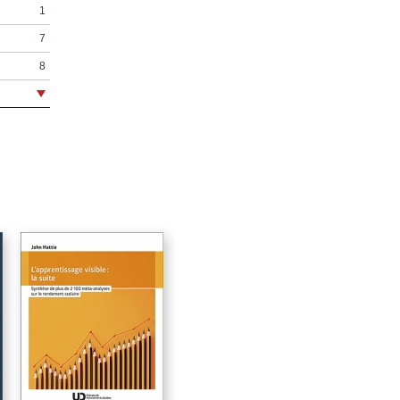
1
7
8
9
11
27
27
29
33
35
35
36
36
39
39