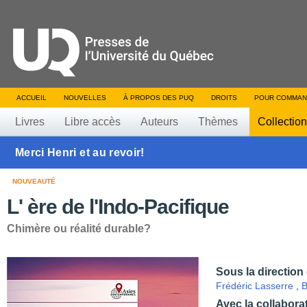
ACCUEIL
NOUVELLES
À PROPOS DES PUQ
DROITS
POUR COMMAN
Livres
Libre accès
Auteurs
Thèmes
Collectio
Merci Henri et au revoir!
NOUVEAUTÉ
L' ère de l'Indo-Pacifique
Chimère ou réalité durable?
Sous la direction
Frédéric Lasserre
,
B
Avec la collabora