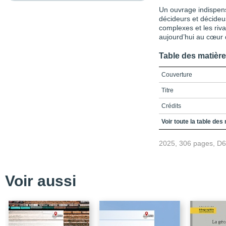
Un ouvrage indispensa
décideurs et décide
complexes et les rival
aujourd’hui au cœur
Table des matièr
Couverture
Titre
Crédits
Table des matières
Voir toute la table des
Liste des figures
2025, 306 pages, D
Liste des tableaux
Liste des sigles et des
Voir aussi
Introduction
Partie 1 / Regards croi
Chapitre 1 / Le concept