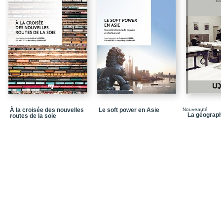
Chapitre 2 / L’Indo-Paci
économique sur l’ASE
Chapitre 3 / Washington
Chapitre 4 / Inde : quel
Chapitre 5 / Le positio
Chapitre 6 / La Chine et
Chapitre 7 / L’Indo-Pac
Partie 2 / Une question
À la croisée des nouvelles
Le soft power en Asie
Nouveauté
La géograp
routes de la soie
Chapitre 8 / Vaincre sa
Chapitre 9 / Analyse tex
indo-pacifiques
Chapitre 10 / La straté
dans la région indo-pac
Chapitre 11 / Dimension
verts de l’Indo-Pacifiqu
Chapitre 12 / Les gran
Chapitre 13 / Défis de