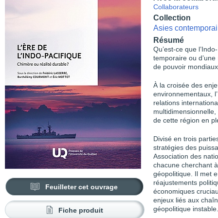
Collaborateurs
Collection
Asies contempora
Résumé
Qu’est-ce que l’Indo-
temporaire ou d’une 
de pouvoir mondiaux
À la croisée des enj
environnementaux, l’
relations internatio
multidimensionnelle,
de cette région en ple
Divisé en trois partie
stratégies des puiss
Association des nati
chacune cherchant à 
géopolitique. Il met 
réajustements politiq
Feuilleter cet ouvrage
économiques cruciaux,
enjeux liés aux cha
géopolitique instable
Fiche produit