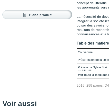
concept de littérati
les apprenants vers 
Fiche produit
La nécessité de déve
intégrer la société n’
puiser des savoirs, d
résultats de recherc
connaissances et à l
Table des matièr
Couverture
Présentation de la coll
Préface de Sylvie Blain 
en littératie
Voir toute la table des
Références
2015, 288 pages, D
Table des matières
Liste des figures et des
Introduction - La littéra
Voir aussi
Références