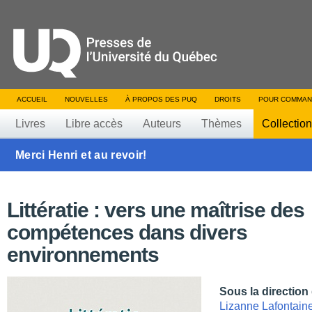
ACCUEIL
NOUVELLES
À PROPOS DES PUQ
DROITS
POUR COMMAN
Livres
Libre accès
Auteurs
Thèmes
Collectio
Merci Henri et au revoir!
Littératie : vers une maîtrise des
compétences dans divers
environnements
Sous la direction
Lizanne Lafontain