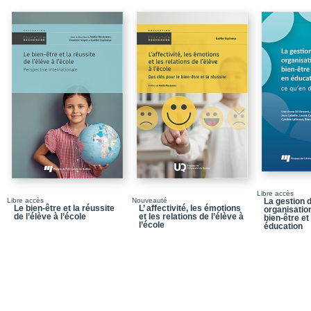
Chapitre 1 - Des pratiq
préscolaire et au premi
Résumé
Conclusion
Références
Chapitre 2 - Les pratiqu
maternelle et de premi
Résumé
Conclusion
Références
Libre accès
Libre accès
Nouveauté
La gestion
Le bien-être et la réussite
L’ affectivité, les émotions
organisation
Chapitre 3 - La notion 
de l’élève à l’école
et les relations de l’élève à
bien-être et
des compétences en litt
l’école
éducation
Résumé
Conclusion
Annexe 3.1.
Annexe 3.2.