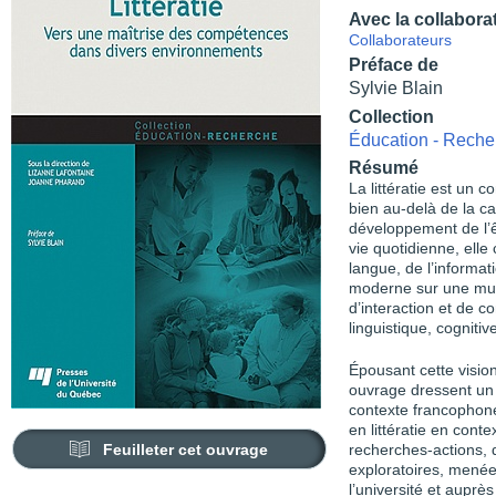
Avec la collabora
Collaborateurs
Préface de
Sylvie Blain
Collection
Éducation - Reche
Résumé
La littératie est un 
bien au-delà de la ca
développement de l’êt
vie quotidienne, elle
langue, de l’informa
moderne sur une mult
d’interaction et de 
linguistique, cognitiv
Épousant cette vision
ouvrage dressent un é
contexte francophone
en littératie en conte
Feuilleter cet ouvrage
recherches-actions, 
exploratoires, menée
l’université et auprès