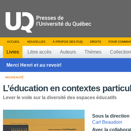
ACCUEIL
NOUVELLES
À PROPOS DES PUQ
DROITS
POUR COMMAN
Livres
Libre accès
Auteurs
Thèmes
Collectio
Merci Henri et au revoir!
NOUVEAUTÉ
L’éducation en contextes particul
Lever le voile sur la diversité des espaces éducatifs
Sous la direction
Carl Beaudoin
Avec la collabora