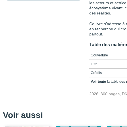
les acteurs et actric
écosystème vivant, ca
des réalités.
Ce livre s’adresse à
en recherche qui cro
partout.
Table des matièr
Couverture
Titre
Crédits
Préface
Voir toute la table des
Références
2026, 300 pages, D
Remerciements
Table des matières
Voir aussi
Liste des figures et tab
Liste des sigles et acr