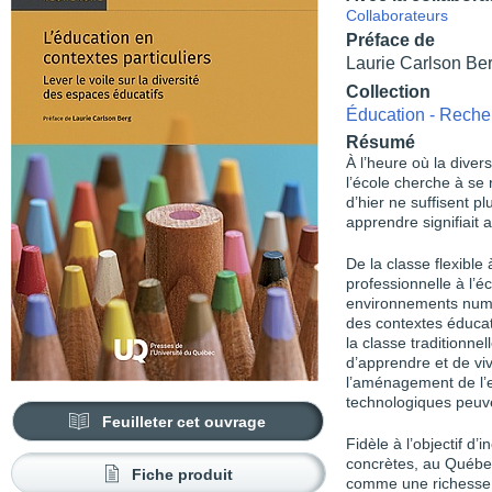
Collaborateurs
Préface de
Laurie Carlson Be
Collection
Éducation - Reche
Résumé
À l’heure où la dive
l’école cherche à se 
d’hier ne suffisent p
apprendre signifiait 
De la classe flexible 
professionnelle à l’é
environnements numér
des contextes éducat
la classe traditionne
d’apprendre et de vi
l’aménagement de l’e
technologiques peuven
Feuilleter cet ouvrage
Fidèle à l’objectif d’
concrètes, au Québec 
Fiche produit
comme une richesse e