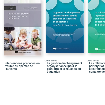
Introduction / De la cla
particuliers
Références
Chapitre 1 / L’équité, la 
Conclusion
Chapitre 2 / Les écoles
inclusive
Conclusion
Références
Libre accès
Libre accès
Interventions précoces en
La gestion du changement
La collabora
Chapitre 3 / Des atout
trouble du spectre de
organisationnel pour le
partenariat 
l’enseignement du « sav
l’autisme
bien-être et la réussite en
et la réussi
éducation
contexte de
Discussion
Conclusion
Références
Chapitre 4 / Une étude 
particuliers