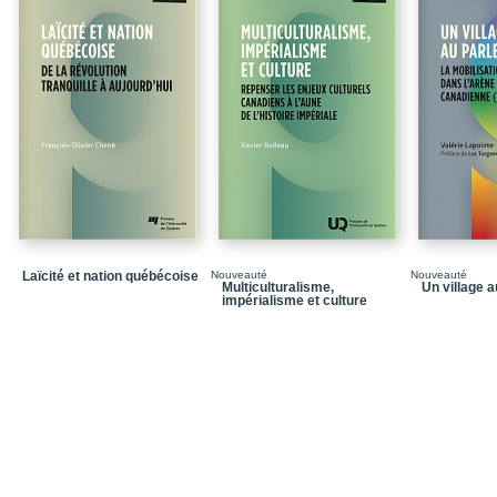
Annexe C – Grille d’an
Bibliographie
Littérature scientifique
Littérature grise et res
Articles de presse et d
Dans la même collecti
Quatrième de couvertu
Laïcité et nation québécoise
Nouveauté
Nouveauté
Multiculturalisme,
Un village 
impérialisme et culture