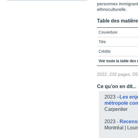
personnes immigrant
ethnoculturelle.
Table des matièr
Couverture
Titre
Crédits
Remerciements
Voir toute la table des
Table des matières
2022, 232 pages, D
Liste des tableaux
Ce qu’on en dit...
Liste des sigles et acr
2023 –
Les enj
Introduction
métropole cont
Carpentier
Chapitre 1 / Comment ét
Chapitre 2 / Les politiq
2023 -
Recens
Montréal | Loui
Conclusion
Chapitre 3 / La politiq