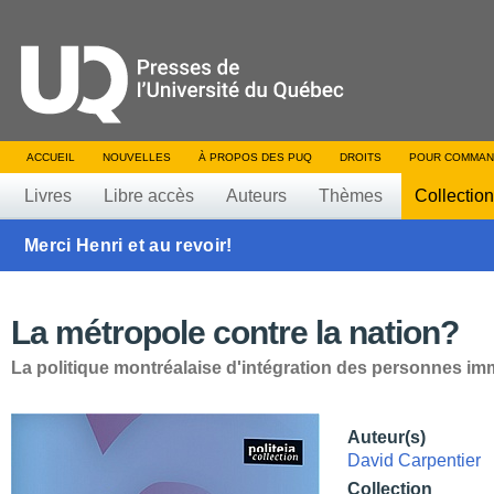
ACCUEIL
NOUVELLES
À PROPOS DES PUQ
DROITS
POUR COMMAN
Livres
Libre accès
Auteurs
Thèmes
Collectio
Merci Henri et au revoir!
La métropole contre la nation?
La politique montréalaise d'intégration des personnes im
Auteur(s)
David Carpentier
Collection