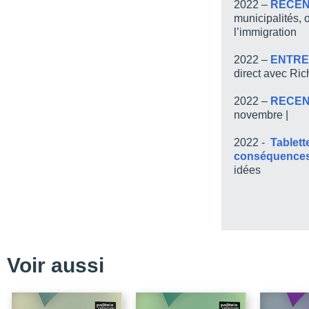
2022 –
RECEN
municipalités, 
Conclusion
l’immigration
Chapitre 4 / Le sous-sy
2022 –
ENTRE
Conclusion
direct avec Ri
Chapitre 5 / Les acteur
politique montréalaise d
2022 –
RECEN
novembre |
Conclusion
Chapitre 6 / La valse-hé
2022 -
Tablette
interculturalisme
conséquence
Conclusion
idées
Chapitre 7 / Les dével
Conclusion
Conclusion
Annexes
Voir aussi
Annexe A – Liste des pa
Annexe B – Grille d’ent