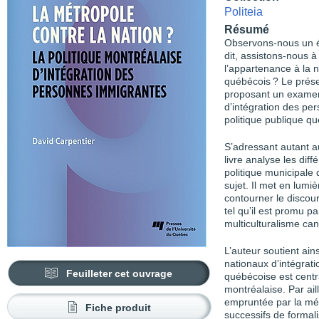
Politeia
Résumé
Observons-nous un é
dit, assistons-nous à
l’appartenance à la na
québécois ? Le prése
proposant un examen 
d’intégration des pe
politique publique q
S’adressant autant a
livre analyse les dif
politique municipale 
sujet. Il met en lum
contourner le discours
tel qu’il est promu p
multiculturalisme ca
L’auteur soutient ai
nationaux d’intégrat
Feuilleter cet ouvrage
québécoise est centr
montréalaise. Par aille
empruntée par la mé
Fiche produit
successifs de formali