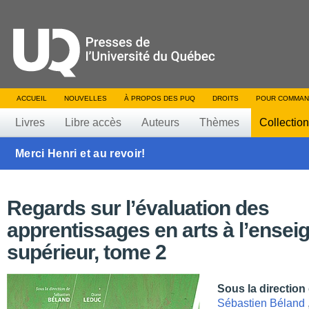
ACCUEIL
NOUVELLES
À PROPOS DES PUQ
DROITS
POUR COMMAN
Livres
Libre accès
Auteurs
Thèmes
Collectio
Merci Henri et au revoir!
Regards sur l’évaluation des
apprentissages en arts à l’ense
supérieur, tome 2
Sous la direction
Sébastien Béland