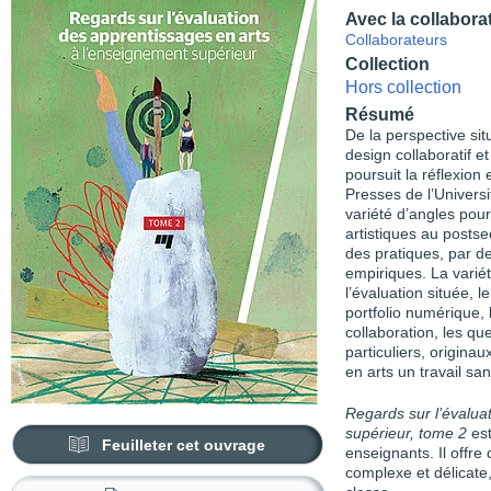
Avec la collabora
Collaborateurs
Collection
Hors collection
Résumé
De la perspective sit
design collaboratif e
poursuit la réflexio
Presses de l’Univers
variété d’angles pour
artistiques au post­se
des pratiques, par d
empiriques. La variét
l’évaluation située, 
portfolio numérique, 
collaboration, les qu
particuliers, originau
en arts un travail sa
Regards sur l’évalua
supérieur, tome 2
es
Feuilleter cet ouvrage
enseignants. Il offre
complexe et délicate,