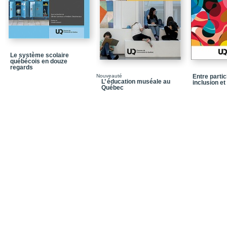
Conclusion
Références
Chapitre 3 / Comment int
processus d’évaluation
Le système scolaire
québécois en douze
regards
Conclusion. Et si nous 
différemment ?
Nouveauté
Entre partic
L’ éducation muséale au
inclusion et 
Québec
Références
Chapitre 4 / L’intégrat
évaluer les apprentiss
Conclusion
Références
Chapitre 5 / Aborder l’
partir du questionneme
4 / L’utilisation des t
exemple à partir d’une 
Conclusion
Références