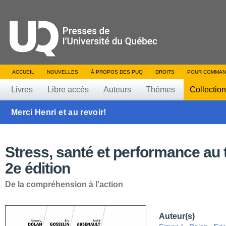
ACCUEIL
NOUVELLES
À PROPOS DES PUQ
DROITS
POUR COMMAN
Livres
Libre accès
Auteurs
Thèmes
Collectio
Merci Henri et au revoir!
Stress, santé et performance au t
2e édition
De la compréhension à l'action
Auteur(s)