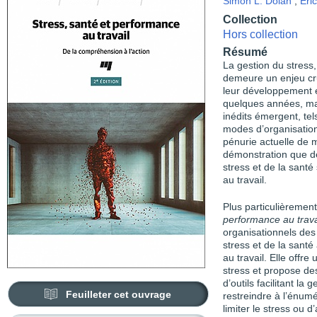
Simon L. Dolan
,
Eri
Collection
Hors collection
Résumé
La gestion du stress,
demeure un enjeu cru
leur développement et 
quelques années, mai
inédits émergent, te
modes d’organisation 
pénurie actuelle de 
démonstration que d
stress et de la santé
au travail.
Plus particulièremen
performance au trava
organisationnels de
stress et de la santé
au travail. Elle offre
stress et propose des
d’outils facilitant la
Feuilleter cet ouvrage
restreindre à l’énum
limiter le stress ou 