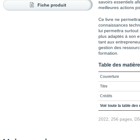
savoirs essentiels af
Fiche produit
meilleures actions po
Ce livre ne permettr
connaissances techni
lui permettra surtout 
plus adaptés à son e
tant aux entrepreneu
gestion des ressourc
formation.
Table des matièr
Couverture
Titre
Crédits
Table des matières
Voir toute la table des
Liste des exercices
2022, 256 pages, D
Liste des figures
Liste des tableaux