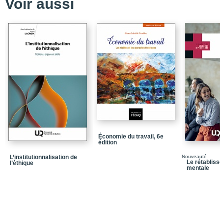
Voir aussi
Liste des sigles et acr
Introduction
Chapitre 1 / Stress, san
Chapitre 2 / Stress pro
Chapitre 3 / Antécéden
Chapitre 4 / Estime de 
Chapitre 5 / Stratégies d
Conclusion
Annexe / Stress, estime
contexte de COVID-19
Économie du travail, 6e
édition
Quatrième de couvertu
L’institutionnalisation de
Nouveauté
Le rétablis
l’éthique
mentale