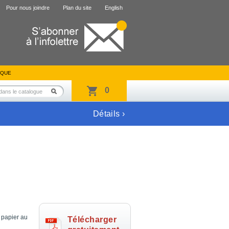
Pour nous joindre
Plan du site
English
IQUE
0
Détails ›
 papier au
Télécharger