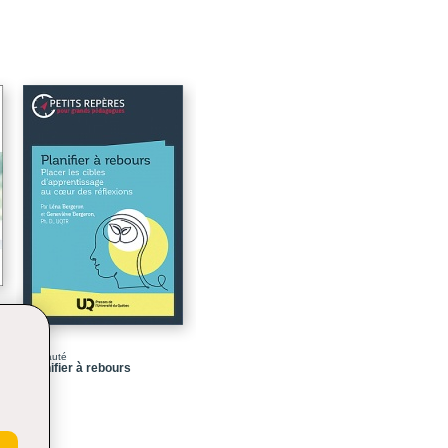
179
181
n
Nouveauté
Planifier à rebours