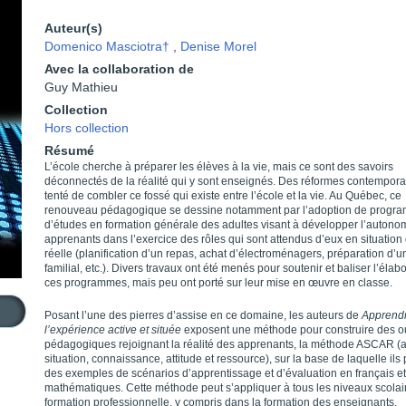
Auteur(s)
Domenico Masciotra†
,
Denise Morel
Avec la collaboration de
Guy Mathieu
Collection
Hors collection
Résumé
L’école cherche à préparer les élèves à la vie, mais ce sont des savoirs
déconnectés de la réalité qui y sont enseignés. Des réformes contempora
tenté de combler ce fossé qui existe entre l’école et la vie. Au Québec, ce
renouveau pédagogique se dessine notamment par l’adoption de progr
d’études en formation générale des adultes visant à développer l’autono
apprenants dans l’exercice des rôles qui sont attendus d’eux en situation 
réelle (planification d’un repas, achat d’électroménagers, préparation d’
familial, etc.). Divers travaux ont été menés pour soutenir et baliser l’élab
ces programmes, mais peu ont porté sur leur mise en œuvre en classe.
Posant l’une des pierres d’assise en ce domaine, les auteurs de
Apprendr
l’expérience active et située
exposent une méthode pour construire des ou
pédagogiques rejoignant la réalité des apprenants, la méthode ASCAR (a
situation, connaissance, attitude et ressource), sur la base de laquelle ils
des exemples de scénarios d’apprentissage et d’évaluation en français e
mathématiques. Cette méthode peut s’appliquer à tous les niveaux scolai
formation professionnelle, y compris dans la formation des enseignants.