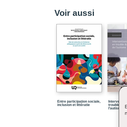
Voir aussi
Entre participation sociale,
Interventio
inclusion et littératie
trouble du 
E
l’autisme
n