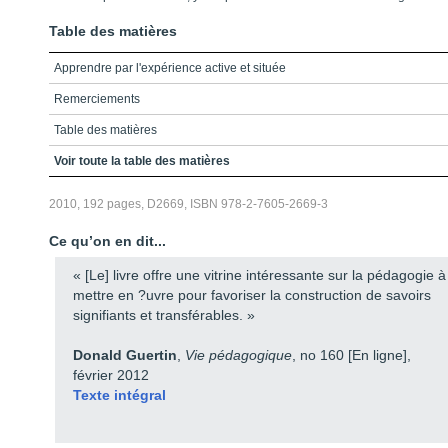
Table des matières
Apprendre par l'expérience active et située
Remerciements
Table des matières
Introduction
Voir toute la table des matières
Chapitre 1 - L’expérience: la clé d’un renouveau pédagogique
2010, 192 pages, D2669, ISBN 978-2-7605-2669-3
Chapitre 2 - Profil ASCAR d’un enseignant d’expérience
Ce qu’on en dit...
Chapitre 3 - Méthode ASCAR: construire des outils pédagogiques
« [Le] livre offre une vitrine intéressante sur la pédagogie à
Chapitre 4 - L’apprentissage d’une langue par l’expérience située
mettre en ?uvre pour favoriser la construction de savoirs
signifiants et transférables. »
Chapitre 5 - Un scénario d’apprentissage et d’évaluation en langue:
l’exemple d’une activité de recherche de logement
Donald Guertin
,
Vie pédagogique
, no 160 [En ligne],
Chapitre 6 - Place des mathématiques dans les composantes ASCAR de
février 2012
l’expérience
Texte intégral
Chapitre 7 - Un scénario d’apprentissage et d’évaluation en
mathématiques situé dans un ASCAR: exercice du droit de vote