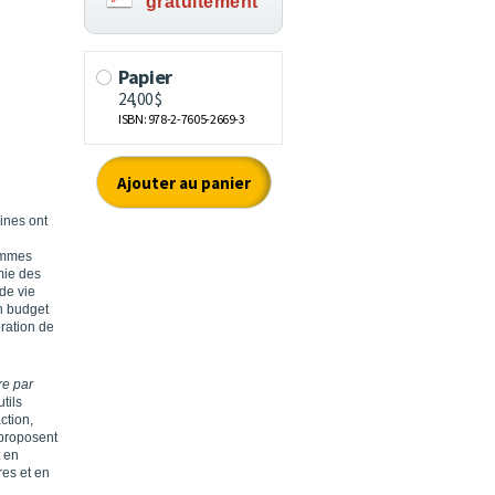
gratuitement
ines ont
ammes
mie des
de vie
un budget
oration de
e par
tils
ction,
 proposent
t en
res et en