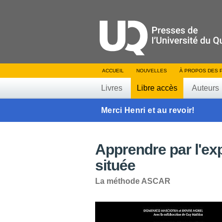
ACCUEIL
NOUVELLES
À PROPOS DES 
Livres
Libre accès
Auteurs
Merci Henri et au revoir!
Apprendre par l'exp
située
La méthode ASCAR