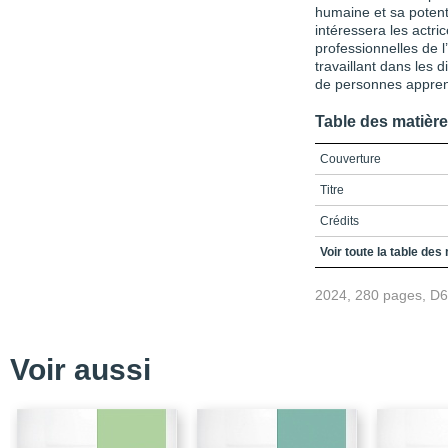
humaine et sa potenti
intéressera les actri
professionnelles de l
travaillant dans les 
de personnes apprena
Table des matièr
Couverture
Titre
Crédits
Préface
Voir toute la table des
Remerciements
2024, 280 pages, D
Avant-propos
Table des matières
Voir aussi
Liste des figures et tab
Liste des sigles et acr
Introduction / La diversi