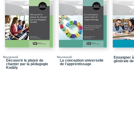
à son épanouissement
PARTIE 1 / Des regards h
diversité en contextes é
Chapitre 1 / La diversi
historiques
Chapitre 2 / La prise en
éducatives québécoise
Chapitre 3 / Prendre en
quelques repères théor
Nouveauté
Nouveauté
Enseigner à
Découvrir le plaisir de
La conception universelle
générale de
chanter par la pédagogie
de l'apprentissage
Chapitre 4 / L’étude de 
Kodály
de recherche qui appel
PARTIE 2 / Des approche
diversité en contextes é
Chapitre 5 / Entre norm
genre: perspective soci
Chapitre 6 / L’approche
l’élève
Chapitre 7 / Une appro
environnemental d’adul
PARTIE 3 / Des pistes d