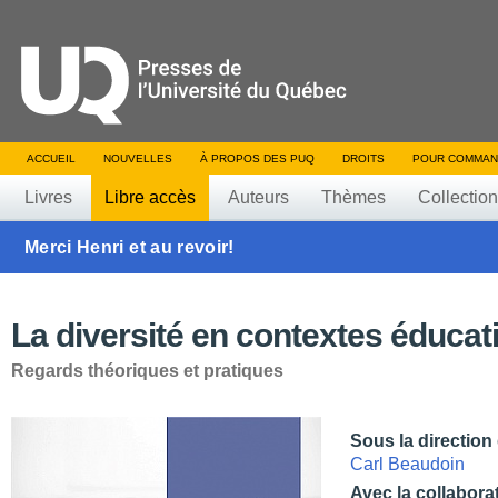
ACCUEIL
NOUVELLES
À PROPOS DES PUQ
DROITS
POUR COMMAN
Livres
Libre accès
Auteurs
Thèmes
Collectio
Merci Henri et au revoir!
La diversité en contextes éducati
Regards théoriques et pratiques
Sous la direction
Carl Beaudoin
Avec la collabora