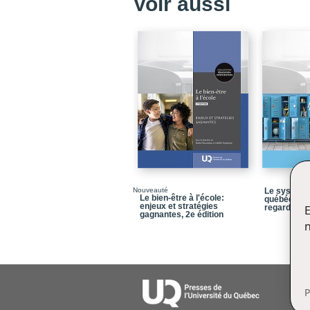
Voir aussi
Nouveauté
Le système
Le bien-être à l'école:
québécois 
enjeux et stratégies
regards
E
gagnantes, 2e édition
n
P