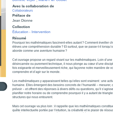
Avec la collaboration de
Collaborateurs
Préface de
Jean Dionne
Collection
Éducation - Intervention
Résumé
Pourquoi les mathématiques fascinent-elles autant ? Comment éveiller ch
élèves une compréhension durable ? Et surtout, que se passe-t-il lorsqu’o
aborde comme une aventure humaine ?
Cet ouvrage propose un regard vivant sur les mathématiques. Loin d’une 
désincarnée ou purement technique, il nous plonge au cœur d’une discipl
fois exigeante et merveilleusement riche, qui façonne notre manière de vo
comprendre et d’agir sur le monde.
Les mathématiques y apparaissent telles qu’elles sont vraiment : une activ
humaine. Elles émergent des besoins concrets de l’humanité – mesurer, 
prévoir – et offrent des réponses à divers défis ou questions, qu’il s’agiss
planifier notre horaire ou de comprendre pourquoi il y a autant de triangl
structures qui nous entourent.
Mais cet ouvrage va plus loin : il rappelle que les mathématiques constitu
quête intellectuelle portée par l’intuition, la créativité et le plaisir de réso