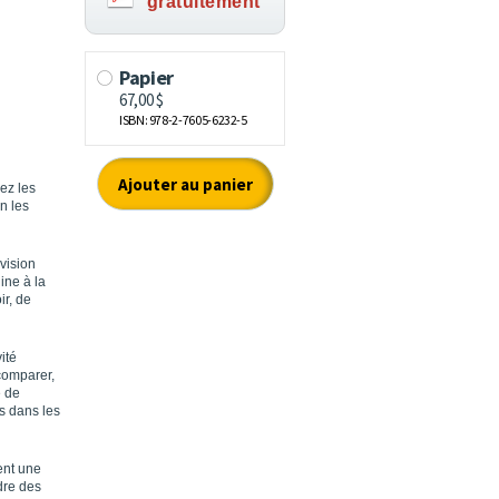
gratuitement
ez les
n les
vision
ine à la
ir, de
ité
comparer,
e de
es dans les
ent une
udre des