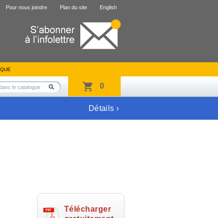
Pour nous joindre
Plan du site
English
IQUE
0
Détails ›
Télécharger