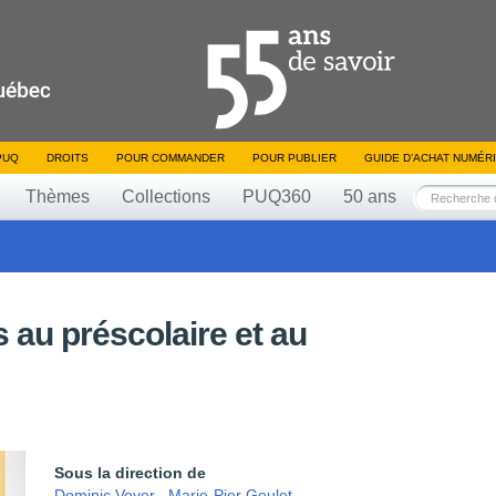
PUQ
DROITS
POUR COMMANDER
POUR PUBLIER
GUIDE D’ACHAT NUMÉR
Thèmes
Collections
PUQ360
50 ans
au préscolaire et au
Sous la direction de
Dominic Voyer
,
Marie-Pier Goulet