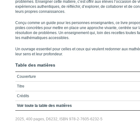
problèmes. Enseigner cette matière, c’est offrir aux élèves l’occasion de v
expériences authentiques, de réfléchir, d’explorer, de collaborer et de con
leurs propres connaissances.
Conçu comme un guide pour les personnes enseignantes, ce livre propo
pistes concrètes pour mettre en place une approche vivante, centrée sur l
résolution de problèmes. Un enseignement qui, loin des recettes toutes fa
les mathématiques accessibles.
Un ouvrage essentiel pour celles et ceux qui veulent redonner aux math
leur sens et leur profondeur.
Table des matières
Couverture
Titre
Crédits
Préface / Réflexions éparses sur les mathématiques et leur apprentissa
Voir toute la table des matières
Référence
2025, 400 pages, D6232, ISBN 978-2-7605-6232-5
Table des matières
Liste des encadrés