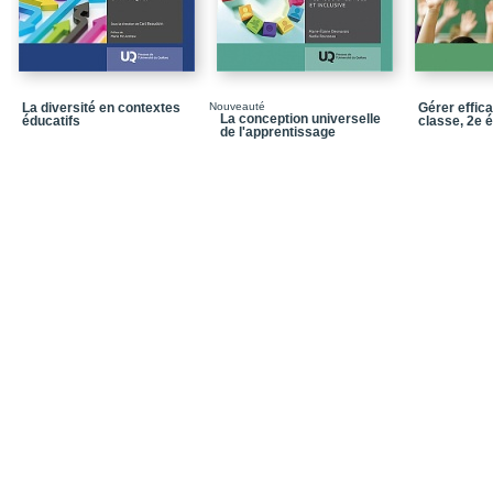
Chapitre 5 / L’andragogi
quelques approches éd
Chapitre 6 / Quelques 
à lire et à écrire
La diversité en contextes
Nouveauté
Gérer effic
Chapitre 7 / Le matéri
La conception universelle
éducatifs
classe, 2e é
de l'apprentissage
Chapitre 8 / L’aménage
les aspects à considére
Chapitre 9 / La collabo
et s’investir dans la coll
Chapitre 10 / Affronter l
professionnelle
Conclusion
Annexe 1
Annexe 2
Bibliographie
Notices biographiques
Dans la même collecti