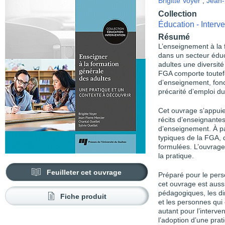
Brigitte Voyer
,
Jean-
Collection
Éducation - Interve
Résumé
L’enseignement à la 
dans un secteur éduc
adultes une diversité
FGA comporte toutefo
d’enseignement, fonc
précarité d’emploi du
Cet ouvrage s’appuie
récits d’enseignantes
d’enseignement. À par
typiques de la FGA, d
formulées. L’ouvrage
la pratique.
Feuilleter cet ouvrage
Préparé pour le pers
cet ouvrage est aussi
pédagogiques, les di
Fiche produit
et les personnes qui o
autant pour l’interve
l’adoption d’une prat