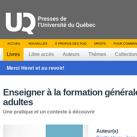
ACCUEIL
NOUVELLES
À PROPOS DES PUQ
DROITS
POUR COMMAN
Livres
Libre accès
Auteurs
Thèmes
Collectio
Merci Henri et au revoir!
Enseigner à la formation général
adultes
Une pratique et un contexte à découvrir
Auteur(s)