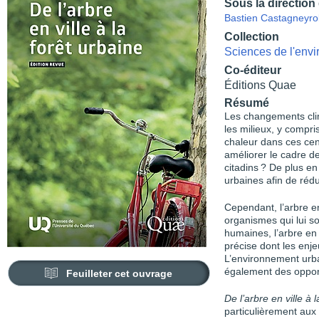
Sous la direction
Bastien Castagneyro
Collection
Sciences de l'env
Co-éditeur
Éditions Quae
Résumé
Les changements cli
les milieux, y compri
chaleur dans ces cent
améliorer le cadre d
citadins ? De plus en
urbaines afin de rédu
Cependant, l’arbre en
organismes qui lui so
humaines, l’arbre en v
précise dont les enj
L’environnement urba
également des oppor
Feuilleter cet ouvrage
De l’arbre en ville à 
particulièrement aux