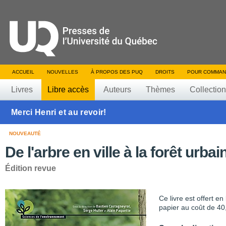
ACCUEIL
NOUVELLES
À PROPOS DES PUQ
DROITS
POUR COMMAN
Livres
Libre accès
Auteurs
Thèmes
Collectio
Merci Henri et au revoir!
NOUVEAUTÉ
De l'arbre en ville à la forêt urbai
Édition revue
Ce livre est offert e
papier au coût de 40