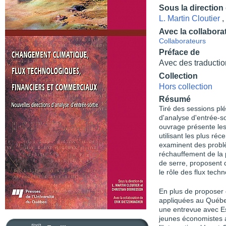
Sous la direction
L. Martin Cloutier
,
Avec la collabora
Collaborateurs
Préface de
Avec des traductio
Collection
Hors collection
Résumé
Tiré des sessions plé
d'analyse d'entrée-s
ouvrage présente le
utilisant les plus ré
examinent des probl
réchauffement de la 
de serre, proposent
le rôle des flux techn
En plus de proposer 
appliquées au Québe
une entrevue avec Est
jeunes économistes a