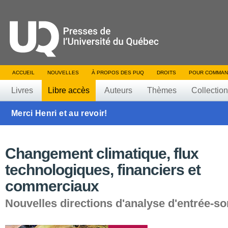
ACCUEIL
NOUVELLES
À PROPOS DES PUQ
DROITS
POUR COMMAN
Livres
Libre accès
Auteurs
Thèmes
Collectio
Merci Henri et au revoir!
Changement climatique, flux
technologiques, financiers et
commerciaux
Nouvelles directions d'analyse d'entrée-so