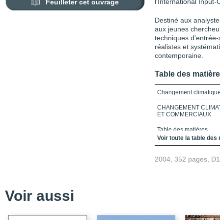
Feuilleter cet ouvrage
l'International Input
Destiné aux analyste
aux jeunes chercheur
techniques d'entrée-
réalistes et systémat
contemporaine.
Table des matièr
Changement climatique,
CHANGEMENT CLIMAT
ET COMMERCIAUX
Table des matières
Voir toute la table des
Remerciements
2004, 352 pages, D
Introduction_Des analy
Partie 1_Perspectives 
Chapitre 1_Changement
Voir aussi
Chapitre 2_Modèles d'é
l'économie de l'enviro