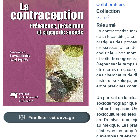
Collaborateurs
Collection
Santé
Résumé
La contraception méd
de la fécondité, a co
pratiques des proces
grossesses « non dé
choisir le « bon mome
et cette homogénéisa
(re)penser le temps e
être remis en cause, 
des chercheurs de di
histoire, sexologie, 
entre pratiques contr
Un portrait de la sit
sociodémographiques a
d’abord esquissé. U
socioculturelles liées
Feuilleter cet ouvrage
par l’analyse des en
au Mexique. Les prat
d’intervention adopté
d’exemples québécois,