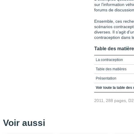
sur l’information véh
forums de discussion
Ensemble, ces recher
scénarios contracept
diverses. Il s’agit d
contraception dans 
Table des matièr
La contraception
Table des matières
Présentation
Partie 1. Prévalence co
Voir toute la table des
Chapitre 1. La contracep
2011, 288 pages, D
Chapitre 2. La pratique
Partie 2. Enjeux de la 
Voir aussi
Chapitre 3. La contrac