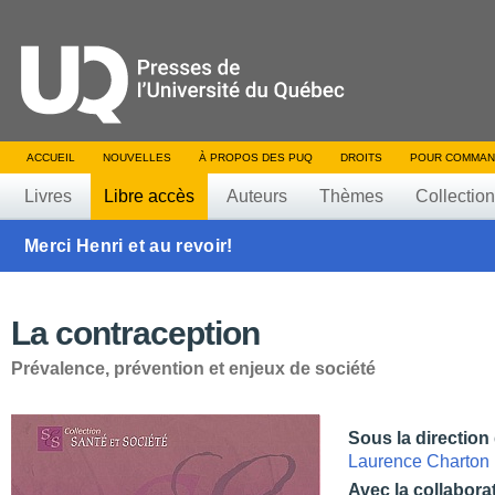
ACCUEIL
NOUVELLES
À PROPOS DES PUQ
DROITS
POUR COMMAN
Livres
Libre accès
Auteurs
Thèmes
Collectio
Merci Henri et au revoir!
La contraception
Prévalence, prévention et enjeux de société
Sous la direction
Laurence Charton
Avec la collabora