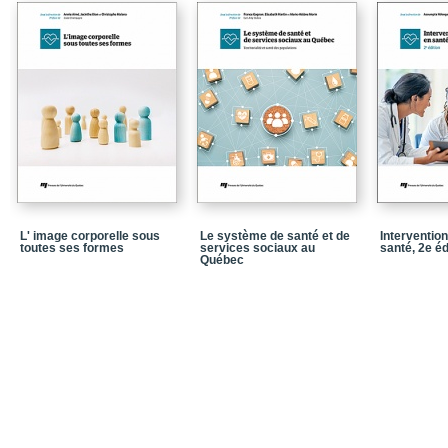
Chapitre 4. De la contra
Chapitre 5. La révoluti
Partie 3. Jeunes, contr
Chapitre 6. La pilule c
Québec
Chapitre 7. Comprendre 
la prise de risques sexu
Chapitre 8. Le programm
contraception auprès d
de Vaud (Suisse)
L' image corporelle sous
Le système de santé et de
Interventio
Partie 4. Informations e
toutes ses formes
services sociaux au
santé, 2e éd
Québec
Chapitre 9. Une étude e
un forum de discussion
Chapitre 10. La contrac
quotidienne québécois
Notices biographiques