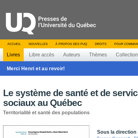
ACCUEIL
NOUVELLES
À PROPOS DES PUQ
DROITS
POUR COMMAN
Livres
Libre accès
Auteurs
Thèmes
Collectio
Merci Henri et au revoir!
Le système de santé et de servi
sociaux au Québec
Territorialité et santé des populations
Sous la direction