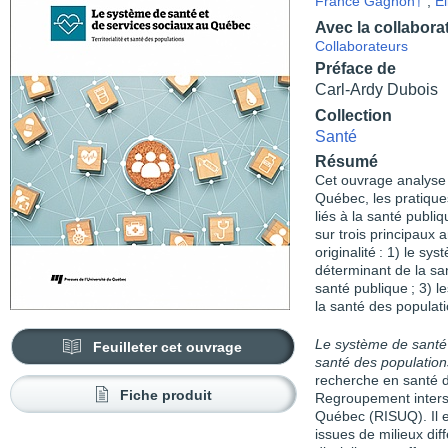
France Gagnon†
,
El
Avec la collabora
Collaborateurs
Préface de
Carl-Ardy Dubois
Collection
Santé
Résumé
Cet ouvrage analyse 
Québec, les pratiques
liés à la santé publi
sur trois principaux
originalité : 1) le s
déterminant de la sant
santé publique ; 3) le
la santé des populati
Le système de santé e
Feuilleter cet ouvrage
santé des population
recherche en santé 
Fiche produit
Regroupement interse
Québec (RISUQ). Il es
issues de milieux dif