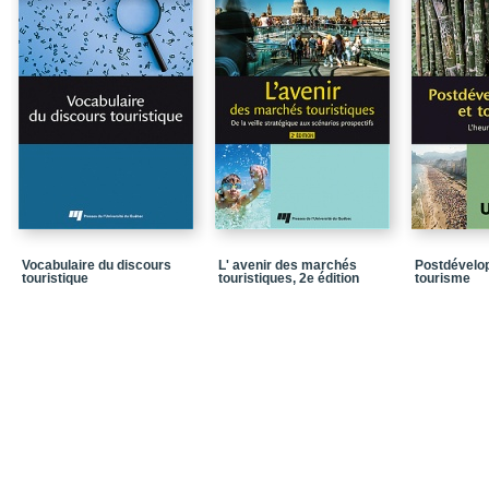
Chapitre 5. La protectio
Chapitre 6. Le droit int
Conclusion
Annexe 1. Un panorama 
travail
Annexe 2. Des règlement
l’accessibilité des tra
Table de la législation
Table de la jurispruden
Vocabulaire du discours
L' avenir des marchés
Postdévelo
touristique
touristiques, 2e édition
tourisme
Bibliographie
Notices biographiques
Dans la même collecti
Quatrième de couvertu