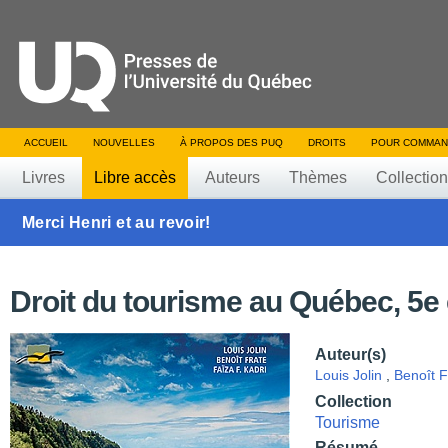
ACCUEIL
NOUVELLES
À PROPOS DES PUQ
DROITS
POUR COMMAN
Livres
Libre accès
Auteurs
Thèmes
Collectio
Merci Henri et au revoir!
Droit du tourisme au Québec, 5e 
Auteur(s)
Louis Jolin
,
Benoît F
Collection
Tourisme
Résumé