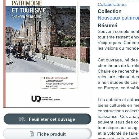
Collaborateurs
Collection
Nouveaux patrimo
Résumé
Souvent complémentai
tourisme restent enc
réciproques. Comment
les visions du monde
Cet ouvrage, né des
chercheurs de la relè
Chaire de recherche
relecture critique de
à huit études de cas
en Europe, en Amériq
Les auteurs et autric
biens culturels en me
constructions collect
naissance. Ces analys
Feuilleter cet ouvrage
souvent issus des co
touristique aux usag
et la volonté de fair
Fiche produit
cœur de ce livre colle