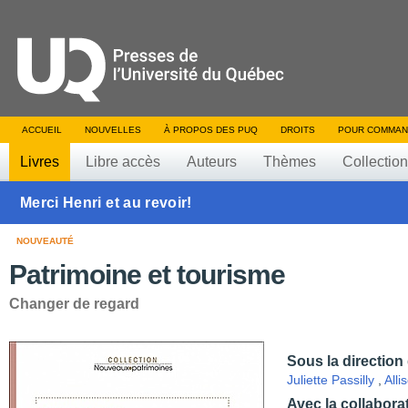
ACCUEIL
NOUVELLES
À PROPOS DES PUQ
DROITS
POUR COMMAN
Livres
Libre accès
Auteurs
Thèmes
Collectio
Merci Henri et au revoir!
NOUVEAUTÉ
Patrimoine et tourisme
Changer de regard
Sous la direction
Juliette Passilly
,
Alli
Avec la collabora