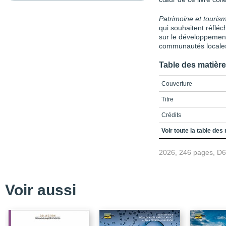
Patrimoine et touris
qui souhaitent réfléc
sur le développement 
communautés locale
Table des matièr
Couverture
Titre
Crédits
Remerciements | Ackn
Voir toute la table des
TABLE DES MATIÈRES
2026, 246 pages, D
Liste des figures
Liste des tableaux
Voir aussi
Liste des sigles et acr
Introduction – Patrimoi
Présentation des textes