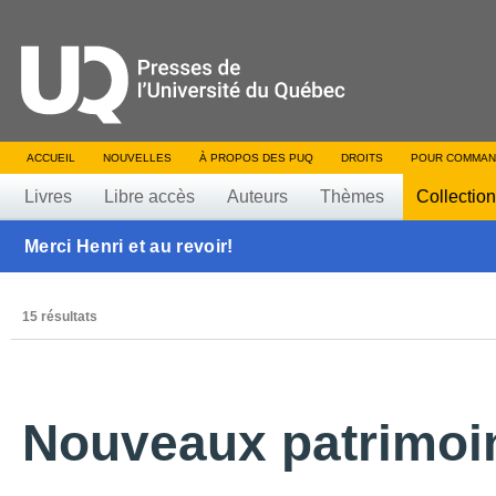
ACCUEIL
NOUVELLES
À PROPOS DES PUQ
DROITS
POUR COMMAN
Livres
Libre accès
Auteurs
Thèmes
Collectio
Merci Henri et au revoir!
15 résultats
Nouveaux patrimoi