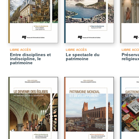
LIBRE ACCÈS
LIBRE ACCÈS
LIBRE ACC
Entre disciplines et
Le spectacle du
Préserv
indiscipline, le
patrimoine
religieu
patrimoine