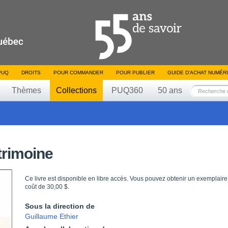
PUQ
DROITS
POUR COMMANDER
POUR PUBLIER
GUIDE D’ACHAT NUMÉR
Thèmes
Collections
PUQ360
50 ans
trimoine
Ce livre est disponible en libre accès. Vous pouvez obtenir un exemplaire
coût de 30,00 $.
Sous la direction de
Guillaume Ethier