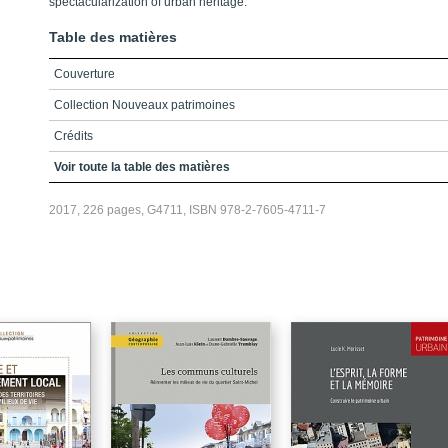
spectacularization of urban heritage.
Table des matières
Couverture
Collection Nouveaux patrimoines
Crédits
REMERCIEMENTS
Voir toute la table des matières
TABLE DES MATIÈRES
2017, 226 pages, G4711, ISBN 978-2-7605-4711-7
LE SPECTACLE DU PATRIMOINE - Une introduction
BIBLIOGRAPHIE
NOTICES BIOGRAPHIQUES
Quatrième de couverture