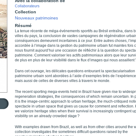
Avec la collaboration de
Collaborateurs
Collection
Nouveaux patrimoines
Résumé
La tenue récente de méga-événements sportifs au Brésil entraîna, dans b
villes du pays, la conclusion de vastes campagnes de régénération urbai
conséquences demeurent incertaines à ce jour. Entre autres choses, l’im
accordée à l’image dans la gestion du patrimoine urbain fut maintes fois c
nous fournit aujourd’hui une occasion de réfléchir à la question du specta
patrimoine. Comment valoriser les actifs patrimoniaux alors que leur sur
de plus en plus de leur visibilité dans le flux d’images qui nous assaillent 
Dans cet ouvrage, les délicates questions entourant la spectacularisation
patrimoine urbain sont abordées à l’aide d’exemples tirés de l’expérience
mais aussi de celles de diverses villes à travers le monde.
The recent sporting mega-events held in Brazil have given rise to widesp
regeneration strategies, the consequences of which remain uncertain. In pa
it is the image-centric approach to urban heritage, the much-critiqued noti
spectacle in urban space that gives us cause for comment and reflection
we valorize heritage sites when their survival is increasingly contingent u
visibility on an already crowded stage ?
With examples drawn from Brazil, as well as from other cities around the w
collection investigates the sometimes difficult questions raised by the