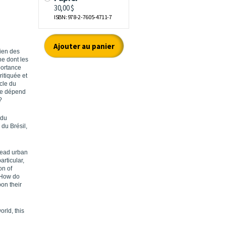
ien des
ne dont les
portance
ritiquée et
cle du
vie dépend
?
 du
 du Brésil,
read urban
rticular,
on of
. How do
pon their
orld, this