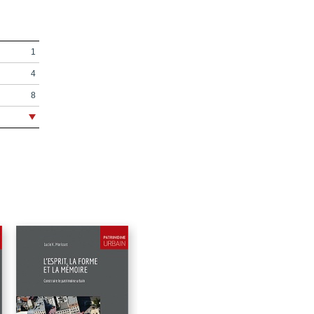
1
4
8
9
11
13
207
223
228