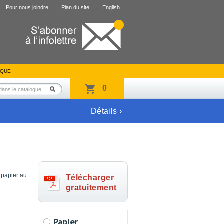
Pour nous joindre
Plan du site
English
IQUE
0
Détails ›
 papier au
Télécharger
gratuitement