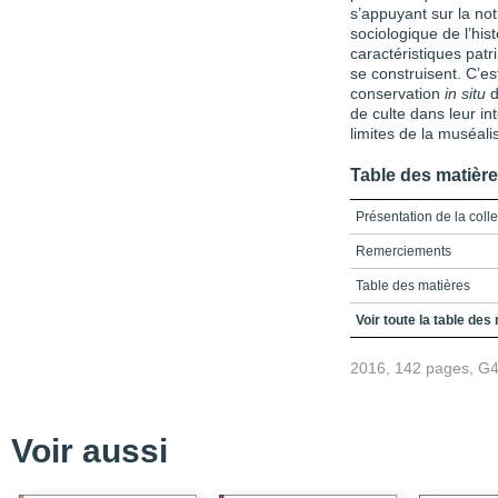
s’appuyant sur la not
sociologique de l’hist
caractéristiques patr
se construisent. C’es
conservation
in situ
d
de culte dans leur int
limites de la muséalis
Table des matièr
Présentation de la col
Remerciements
Table des matières
Introduction
Voir toute la table des
2016, 142 pages, G
Voir aussi