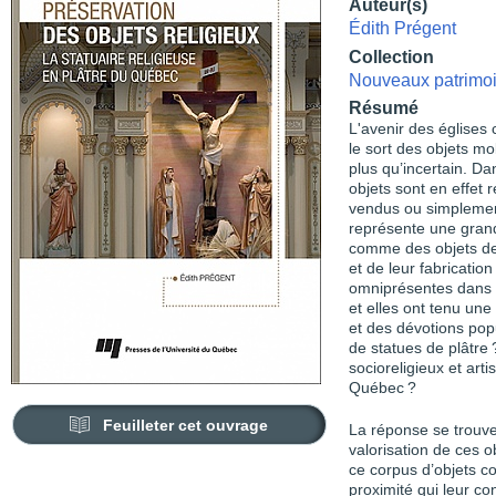
Auteur(s)
Édith Prégent
Collection
Nouveaux patrimo
Résumé
L'avenir des églises
le sort des objets mob
plus qu’incertain. Da
objets sont en effet r
vendus ou simplement 
représente une gran
comme des objets de
et de leur fabrication
omniprésentes dans le
et elles ont tenu une
et des dévotions popu
de statues de plâtre
socioreligieux et art
Québec ?
Feuilleter cet ouvrage
La réponse se trouv
valorisation de ces 
ce corpus d’objets co
proximité qui leur co