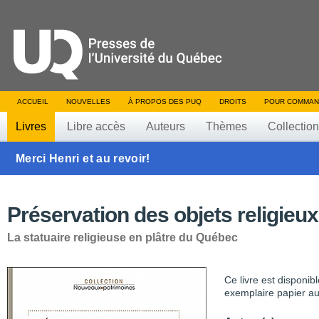
ACCUEIL
NOUVELLES
À PROPOS DES PUQ
DROITS
POUR COMMAN
Livres
Libre accès
Auteurs
Thèmes
Collectio
Merci Henri et au revoir!
Préservation des objets religieux
La statuaire religieuse en plâtre du Québec
Ce livre est disponib
exemplaire papier au