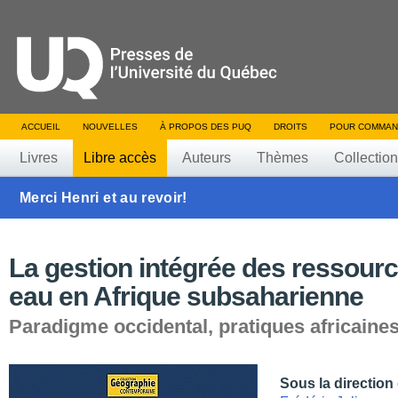
ACCUEIL
NOUVELLES
À PROPOS DES PUQ
DROITS
POUR COMMAN
Livres
Libre accès
Auteurs
Thèmes
Collectio
Merci Henri et au revoir!
La gestion intégrée des ressour
eau en Afrique subsaharienne
Paradigme occidental, pratiques africaine
Sous la direction