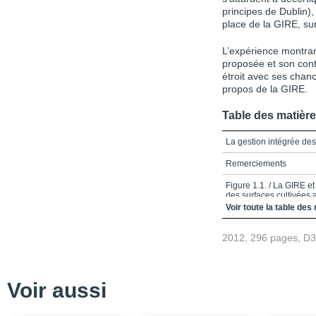
principes de Dublin)
place de la GIRE, sur 
L’expérience montran
proposée et son cont
étroit avec ses chanc
propos de la GIRE.
Table des matièr
La gestion intégrée de
Remerciements
Figure 1.1. / La GIRE et 
des surfaces cultivées a
rendements moyens en mi
Voir toute la table des
l’occupation des sols ;
2012, 296 pages, D
Voir aussi