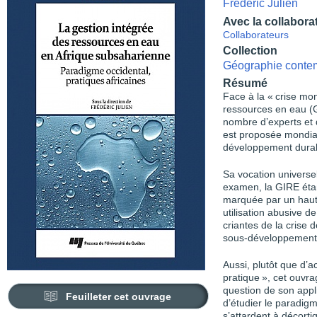
Frédéric Julien
Avec la collabora
Collaborateurs
Collection
Géographie conte
Résumé
Face à la « crise mon
ressources en eau (G
nombre d’experts et d
est proposée mondi
développement durab
Sa vocation universel
examen, la GIRE étan
marquée par un haut
utilisation abusive d
criantes de la crise
sous-développement
Aussi, plutôt que d’
pratique », cet ouvra
question de son appli
Feuilleter cet ouvrage
d’étudier le paradig
s’attardent à décort