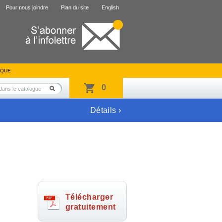
Pour nous joindre
Plan du site
English
IQUE
0
Détails ›
Télécharger
gratuitement