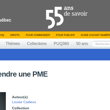
PUQ
DROITS
POUR COMMANDER
POUR PUBLIER
GUIDE D’ACHAT NUMÉR
Thèmes
Collections
PUQ360
50 ans
rendre une PME
Auteur(s)
Louise Cadieux
Collection