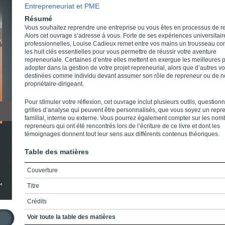
Entrepreneuriat et PME
Résumé
Vous souhaitez reprendre une entreprise ou vous êtes en processus de r
Alors cet ouvrage s’adresse à vous. Forte de ses expériences universitair
professionnelles, Louise Cadieux remet entre vos mains un trousseau co
les huit clés essentielles pour vous permettre de réussir votre aventure
repreneuriale. Certaines d’entre elles mettent en exergue les meilleures 
adopter dans la gestion de votre projet repreneurial, alors que d’autres v
destinées comme individu devant assumer son rôle de repreneur ou de 
propriétaire-dirigeant.
Pour stimuler votre réflexion, cet ouvrage inclut plusieurs outils, questionn
grilles d’analyse qui peuvent être personnalisés, que vous soyez un repr
familial, interne ou externe. Vous pourrez également compter sur les no
repreneurs qui ont été rencontrés lors de l’écriture de ce livre et dont les
témoignages donnent tout leur sens aux différents contenus théoriques.
Table des matières
Couverture
Titre
Crédits
Remerciements
Voir toute la table des matières