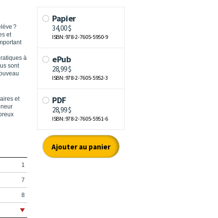
elève ?
es et
mportant
pratiques à
ous sont
nouveau
aires et
eneur
mbreux
1
7
8
9