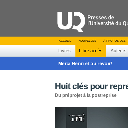
ACCUEIL
NOUVELLES
À PROPOS DES 
Livres
Libre accès
Auteurs
Merci Henri et au revoir!
Huit clés pour rep
Du préprojet à la postreprise