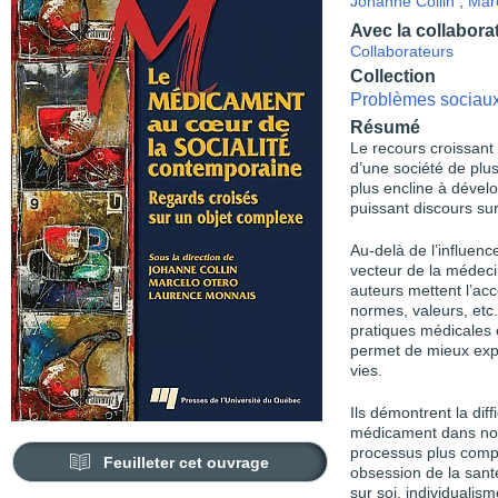
Johanne Collin
,
Mar
Avec la collabora
Collaborateurs
Collection
Problèmes sociaux 
Résumé
Le recours croissant
d’une société de plus
plus encline à dével
puissant discours sur
Au-delà de l’influen
vecteur de la médeci
auteurs mettent l’acc
normes, valeurs, etc.)
pratiques médicales 
permet de mieux exp
vies.
Ils démontrent la dif
médicament dans nos 
processus plus comp
Feuilleter cet ouvrage
obsession de la santé
sur soi, individualis