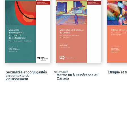
Partie 2_Le médicament
culturel
Chapitre 6_Une épisté
Chapitre 7_Les logiques
Chapitre 8_Mémoire déf
Chapitre 9_Entre le psy 
Chapitre 10_Médicamen
centres de réadaptatio
Chapitre 11_Des ration
des médicaments antih
Sexualités et conjugalités
Nouveauté
Éthique et t
Mettre fin à l'itinérance au
en contexte de
Chapitre 12_Transmissio
Canada
vieillissement
médicaments dans la r
Notices biographiques