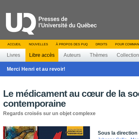
ACCUEIL
NOUVELLES
À PROPOS DES PUQ
DROITS
POUR COMMAN
Livres
Libre accès
Auteurs
Thèmes
Collectio
Merci Henri et au revoir!
Le médicament au cœur de la soc
contemporaine
Regards croisés sur un objet complexe
Sous la direction