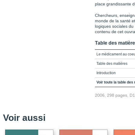
place grandissante du
Chercheurs, enseigna
monde de la santé e
logiques sociales du
contenu de cet ouvr
Table des matièr
Le médicament au coeur
Table des matières
Introduction
Partie 1_Les médicament
Voir toute la table des
Chapitre 1_Le cerveau d
2006, 298 pages, D
Chapitre 2_Prise de mé
Chapitre 3_Nervosité d
Voir aussi
Chapitre 4_Dépendre d
Chapitre 5_De l'usage 