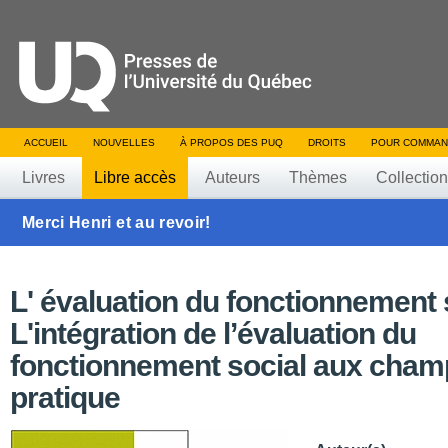
ACCUEIL
NOUVELLES
À PROPOS DES PUQ
DROITS
POUR COMMAN
Livres
Libre accès
Auteurs
Thèmes
Collectio
Merci Henri et au revoir!
L' évaluation du fonctionnement s
L'intégration de l’évaluation du
fonctionnement social aux cham
pratique