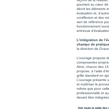
façons de la réaliser,
pourtant au cœur de l
décrit les éléments i
évaluation et, d’aut
coréflexion et des mé
sert de référence pou
fonctionnement social
entrevue d’évaluation
L’intégration de l’
champs de pratique 
la direction de Gra
L’ouvrage propose de
composantes propres 
Ainsi, chacun des 14
propose, à l’aide d’ét
grille standard en aj
L’ouvrage présente u
et maîtriser le proces
même que pour celles
professionnelle et a
devant être intégrées
Table des matièr
Voir toute la table des