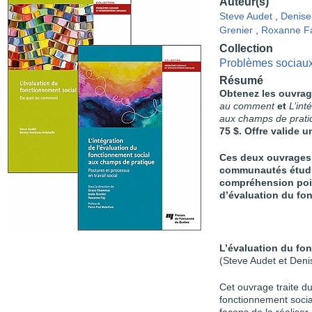
Auteur(s)
Steve Audet
,
Denise
Grenier
,
Roxanne F
Collection
Problèmes sociaux 
Résumé
Obtenez les ouvra
au comment
et
L’int
aux champs de pratiq
75 $. Offre valide 
Ces deux ouvrages 
communautés étudia
compréhension poi
d’évaluation du fo
L’évaluation du fo
(Steve Audet et Deni
Cet ouvrage traite d
fonctionnement soci