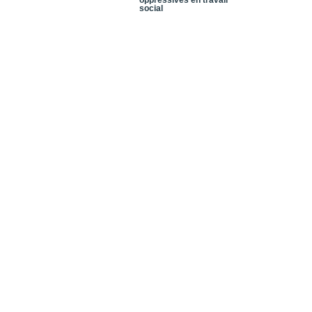
oppressives en travail
social