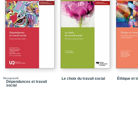
CHAPITRE 2 / Les critère
québécoises
CHAPITRE 3 / L’expres
gais
CHAPITRE 4 / De la néga
PARTIE II / Conjugalités
CHAPITRE 5 / L’utilisat
plus de 60 ans
CHAPITRE 6 / « À notre â
couple dans la soixant
Nouveauté
Le choix du travail social
Éthique et t
Dépendances et travail
CHAPITRE 7 / À la crois
social
CHAPITRE 8 / « J’ai pas
partenaire de même se
Conclusion
Notices biographiques
Dans la même collecti
Quatrième de couvertu