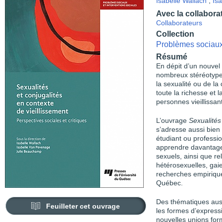
Isabelle Wallach
,
Is
Avec la collabora
Collaborateurs
Collection
Problèmes sociaux 
Résumé
En dépit d’un nouvel
nombreux stéréotypes
la sexualité ou de la
toute la richesse et l
personnes vieillissan
L’ouvrage
Sexualités
s’adresse aussi bien
étudiant ou professio
apprendre davantage
sexuels, ainsi que re
hétéro­sexuelles, gai
recherches empirique
Québec.
Des thématiques aussi
Feuilleter cet ouvrage
les formes d’expressi
nouvelles unions for