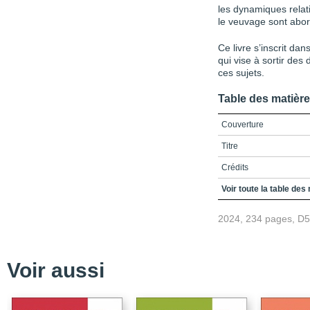
les dynamiques relatio
le veuvage sont abo
Ce livre s’inscrit dan
qui vise à sortir des
ces sujets.
Table des matièr
Couverture
Titre
Crédits
Remerciements
Voir toute la table des
Table des matières
2024, 234 pages, D
INTRODUCTION / Porter u
conjugalité des personn
Références
Voir aussi
PARTIE I / Sexualités et
CHAPITRE 1 / Le sentim