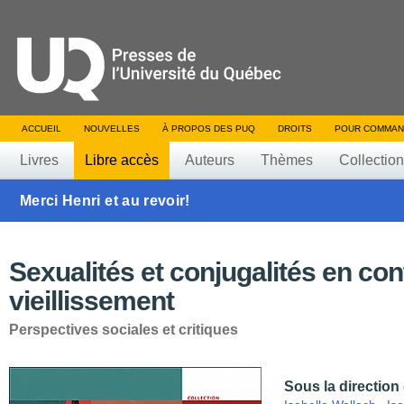
ACCUEIL
NOUVELLES
À PROPOS DES PUQ
DROITS
POUR COMMAN
Livres
Libre accès
Auteurs
Thèmes
Collectio
Merci Henri et au revoir!
Sexualités et conjugalités en con
vieillissement
Perspectives sociales et critiques
Sous la direction