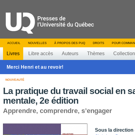
ACCUEIL
NOUVELLES
À PROPOS DES PUQ
DROITS
POUR COMMAN
Livres
Libre accès
Auteurs
Thèmes
Collectio
Merci Henri et au revoir!
NOUVEAUTÉ
La pratique du travail social en s
mentale, 2e édition
Apprendre, comprendre, s’engager
Sous la direction