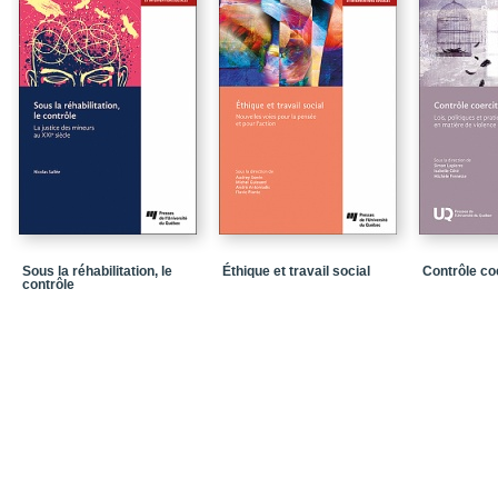
La pertinence de l’ouvr
Le positionnement de l
La description de l’ouv
Partie I. Le travail soc
spécifique et une action
Partie II. La pratique d
Partie III. Les particula
santé mentale
Partie I / Le travail so
spécifique et une action
Sous la réhabilitation, le
Éthique et travail social
Contrôle coe
contrôle
Chapitre 1 / L’exercice 
mentale
Chapitre 2 / Le poids 
Chapitre 3 / Le rétabli
Chapitre 4 / Au cœur d
Partie II / La pratique 
Chapitre 5 / Le processu