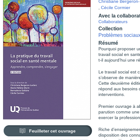
Christiane Bergeron-
,
Cécile Cormier
Avec la collabora
Collaborateurs
Collection
Problèmes sociaux 
Résumé
Pourquoi proposer un
travail social en san
t-il aujourd’hui une 
Le travail social est
s’observe de manièr
Cette deuxième éditi
répond aux besoins 
interventions.
Premier ouvrage à ab
parution comme une 
exercer la professio
Riche d’enseignement
Feuilleter cet ouvrage
disposition des conn