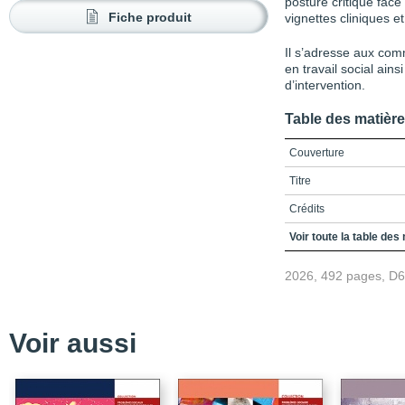
posture critique fac
Fiche produit
vignettes cliniques e
Il s’adresse aux com
en travail social ai
d’intervention.
Table des matièr
Couverture
Titre
Crédits
Remerciements
Voir toute la table des
Table des matières
2026, 492 pages, D
Liste des encadrés
Liste des figures
Voir aussi
Liste des tableaux
Introduction / La complex
dans le champ de la sa