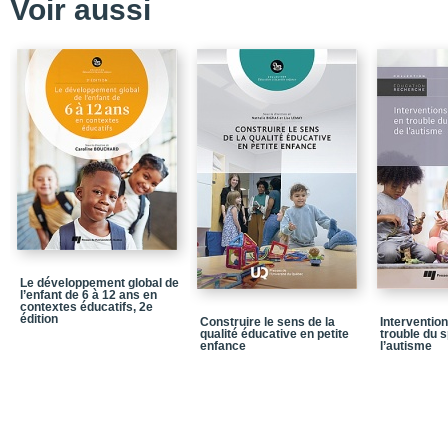
Voir aussi
Chapitre 2 - Les Initiati
Partie 2 - Ce que l’on a 
Chapitre 3 - 1,2,3 GO ! 
rapport de consultation
(décembre 1999)
Chapitre 4 - 1,2,3 GO ! 
fondé sur 10 ans d’exp
communautés autour des
Chapitre 5 - Évaluation 
Chapitre 6 - Place au d
une journée-rencontre
Le développement global de
Chapitre 7 - La place et
l’enfant de 6 à 12 ans en
GO! Une communauté 
contextes éducatifs, 2e
édition
Construire le sens de la
Interventio
La situation des enfant
qualité éducative en petite
trouble du 
séminaire 1,2,3 GO ! 
enfance
l’autisme
Chapitre 9 - Mieux com
chercheurs, gestionnaire
pérennité des initiativ
Chapitre 10 - La mobilis