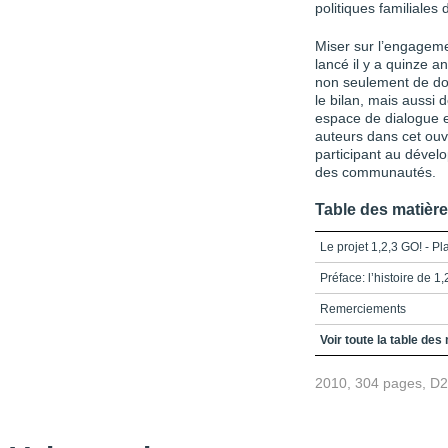
politiques familiales 
Miser sur l’engagem
lancé il y a quinze an
non seulement de doc
le bilan, mais aussi 
espace de dialogue e
auteurs dans cet ouv
participant au dévelo
des communautés.
Table des matièr
Le projet 1,2,3 GO! - P
Préface: l’histoire de 1,
Remerciements
Table des matières
Voir toute la table des
Introduction
2010, 304 pages, D
Partie 1 - Mise en conte
Chapitre 1 - L’évolutio
Québec