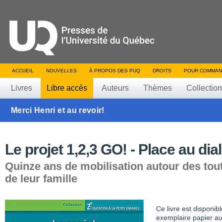
ACCUEIL
NOUVELLES
À PROPOS DES PUQ
DROITS
POUR COMMAN
Livres
Libre accès
Auteurs
Thèmes
Collectio
Merci Henri et au revoir!
Le projet 1,2,3 GO! - Place au di
Quinze ans de mobilisation autour des tout
de leur famille
Ce livre est disponib
exemplaire papier au