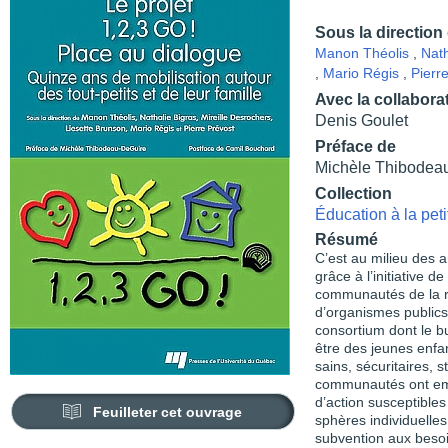
Sous la direction
Manon Théolis
,
Nath
,
Mario Régis
,
Pierr
Avec la collabora
Denis Goulet
Préface de
Michèle Thibodea
Collection
Éducation à la pet
Résumé
C’est au milieu des a
grâce à l’initiative 
communautés de la ré
d’organismes publics
consortium dont le b
être des jeunes enfa
sains, sécuritaires, s
communautés ont emb
d’action susceptible
Feuilleter cet ouvrage
sphères individuelles
subvention aux besoin