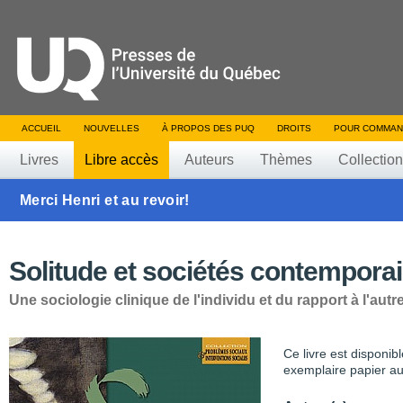
ACCUEIL
NOUVELLES
À PROPOS DES PUQ
DROITS
POUR COMMAN
Livres
Libre accès
Auteurs
Thèmes
Collectio
Merci Henri et au revoir!
Solitude et sociétés contempora
Une sociologie clinique de l'individu et du rapport à l'autr
Ce livre est disponib
exemplaire papier au