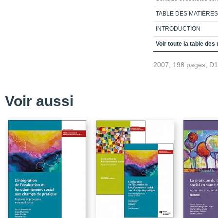
TABLE DES MATIÈRES
INTRODUCTION
CHAPITRE1_SOLITUD
Voir toute la table des
CHAPITRE 2_DU DÉC
2007, 198 pages, D
SOCIABILITÉ ?
CHAPITRE 3_LES SOL
CHAPITRE 4_LA SOL
Voir aussi
CHAPITRE 5_LA SOL
CONCLUSION
BIBLIOGRAPHIE