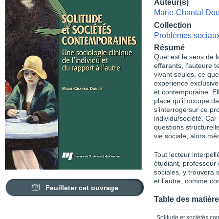
Auteur(s)
Marie-Chantal Dou
Collection
Problèmes sociaux 
Résumé
Quel est le sens de l
effarants, l’auteure 
vivant seules, ce qu
expérience exclusive
et contemporaine. Ell
place qu’il occupe da
s’interroge sur ce pr
individu/société. Car 
questions structurell
vie sociale, alors mê
Tout lecteur interpell
étudiant, professeur
sociales, y trouvera 
et l’autre, comme c
Feuilleter cet ouvrage
Table des matièr
Solitude et sociétés c