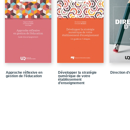
Bibliographie
Chapitre 1 / L’état des
Résumé
Bibliographie
Chapitre 2 / L’évolution
Résumé
Bibliographie
Chapitre 3 / L’évolutio
Approche réflexive en
Développer la stratégie
Direction d'
Résumé
gestion de l’éducation
numérique de votre
établissement
Bibliographie
d’enseignement
Chapitre 4 / Les concep
gestionnaires de l’éduc
Résumé
Bibliographie
Chapitre 5 / La mise e