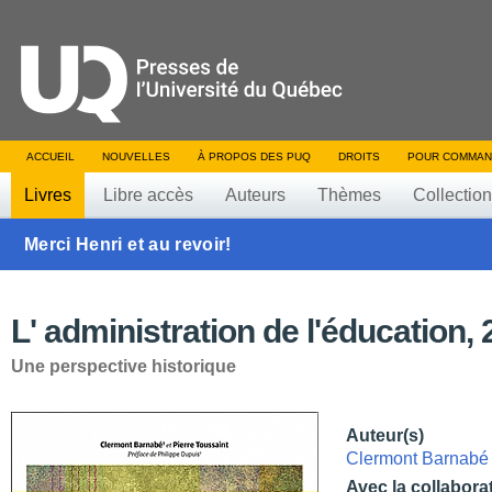
ACCUEIL
NOUVELLES
À PROPOS DES PUQ
DROITS
POUR COMMAN
Livres
Libre accès
Auteurs
Thèmes
Collectio
Merci Henri et au revoir!
L' administration de l'éducation, 
Une perspective historique
Auteur(s)
Clermont Barnabé
Avec la collabora