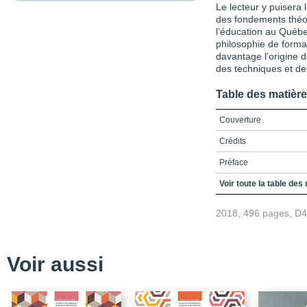
Le lecteur y puisera
des fondements théor
l’éducation au Québe
philosophie de format
davantage l’origine d
des techniques et de
Table des matièr
Couverture
Crédits
Préface
Remerciements
Voir toute la table des
Table des matières
2018, 496 pages, D
Liste des figures
Liste des tableaux
Voir aussi
Liste des acronymes
Introduction