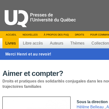
ACCUEIL
NOUVELLES
À PROPOS DES PUQ
DROITS
POUR COMMAN
Livres
Libre accès
Auteurs
Thèmes
Collectio
Merci Henri et au revoir!
Aimer et compter?
Droits et pratiques des solidarités conjugales dans les no
trajectoires familiales
Sous la direction
Hélène Belleau
,
A