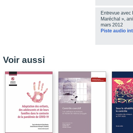
L’évolution du droit fac
amoindries
Entrevue avec 
Conjugalité et filiation 
Maréchal », an
mars 2012
Le genre des solidarité
Piste audio in
Conclusion
Bibliographie
Solidarités familiales
Voir aussi
Au croisement de la fam
Solidarités conjugales
Une notion indécise, un
Bibliographie
Le mariage et le couple
opposition radicale
La notion juridique de «
Le droit du mariage
Le droit du non-mariag