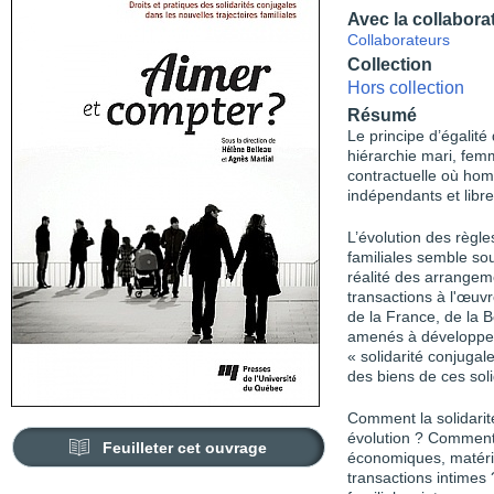
Avec la collabora
Collaborateurs
Collection
Hors collection
Résumé
Le principe d’égalité
hiérarchie mari, femm
contractuelle où ho
indépendants et libr
L’évolution des règle
familiales semble sou
réalité des arrange
transactions à l'œuvr
de la France, de la 
amenés à développer
« solidarité conjugal
des biens de ces soli
Comment la solidarité
évolution ? Comment 
Feuilleter cet ouvrage
économiques, matériel
transactions intimes ?