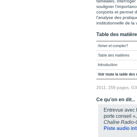
familiales, interroger
souligner l’importan
conjoints et permet d
l'analyse des pratiqu
institutionnelle de la
Table des matièr
Aimer et compter?
Table des matières
Introduction
Les usages conjugaux d
Voir toute la table des
La « solidarité conjuga
2011, 258 pages, G
relations de couples c
Une notion polysémique,
Ce qu’on en dit...
Solidarités statutaires, 
Entrevue avec 
porte conseil »
Des solidarités inscri
Chaîne Radio
Des solidarités reform
Piste audio in
d’autonomie