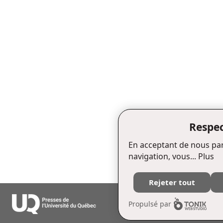
Respec
En acceptant de nous par
navigation, vous...
Plus
Rejeter tout
Édifice Fleurie, 480, de La Chapell
Propulsé par
Tél. : (418) 657-4399 Téléc. : (418