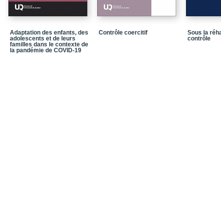
Conclusion
Bibliographie
Adaptation des enfants, des
Contrôle coercitif
Sous la réhab
adolescents et de leurs
contrôle
Le couple duo / De l’ind
familles dans le contexte de
et sexuelle – Pourquoi 
la pandémie de COVID-19
Entre le lien statutaire 
La solidarité conjugale 
des conjoints
Conclusion
Bibliographie
La solidarité conjugale
La solidarité conjugale
Quelques mots sur la 
La solidarité conjugale
Conclusion
Bibliographie