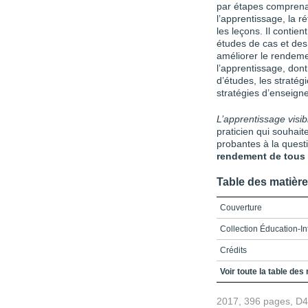
par étapes comprenant
l’apprentissage, la ré
les leçons. Il contien
études de cas et des
améliorer le rendeme
l’apprentissage, don
d’études, les straté
stratégies d’enseigne
L’apprentissage visi
praticien qui souhai
probantes à la ques
rendement de tous 
Table des matièr
Couverture
Collection Éducation-In
Crédits
Préface / Optimiser l’e
Voir toute la table des
Remerciements
2017, 396 pages, D