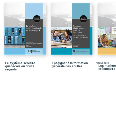
Chapitre 8 / La fin de l
PARTIE 3 / Les postures
Chapitre 9 / Les postur
systèmes
Annexe 1 / Apprentissage
ANNEXES
Annexe 2 / Les 900 et 
Annexe 3 / Facteurs qui
Annexe 4 / Rangs et tail
Le système scolaire
Enseigner à la formation
Nouveauté
exercices à la fin des c
Les mathém
québécois en douze
générale des adultes
préscolaire 
regards
Annexe 5 / Calcul des ta
Annexe 6 / Grille d’éva
Bibliographie
Index onomastique
Index thématique
Dans la meme collecti