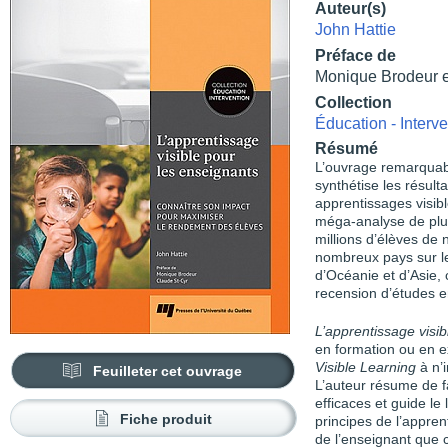
Auteur(s)
John Hattie
Préface de
Monique Brodeur e
Collection
Éducation - Interve
Résumé
L’ouvrage remarquab
synthétise les résul
apprentissages visibl
méga-analyse de plu
millions d’élèves de
nombreux pays sur l
d’Océanie et d’Asie, 
recension d’études e
L’apprentissage visi
en formation ou en e
Visible Learning
à n’
Feuilleter cet ouvrage
L’auteur résume de fa
efficaces et guide le
Fiche produit
principes de l’apprent
de l’enseignant que 