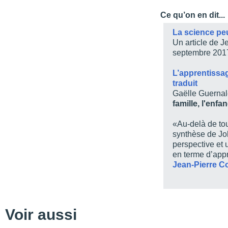
Avant-propos
Ce qu’on en dit...
Table des matières
La science peut
Liste des figures
Un article de 
septembre 201
Liste des tableaux
À propos
L’apprentissage
traduit
PARTIE 1 / L’origine de
Gaëlle Guernal
Chapitre 1 / L’apprentiss
famille, l'enfa
Chapitre 2 / L’origine d
«Au-delà de tou
Chapitre 3 / Les enseig
synthèse de Jo
éducatif
perspective et 
en terme d’app
PARTIE 2 / Les leçons
Jean-Pierre Co
Chapitre 4 / La prépara
Chapitre 5 / L’amorce d
Chapitre 6 / Le déroule
Voir aussi
Chapitre 7 / Le déroule