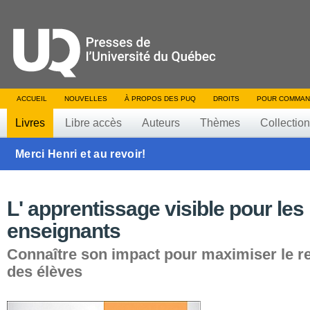
ACCUEIL
NOUVELLES
À PROPOS DES PUQ
DROITS
POUR COMMAN
Livres
Libre accès
Auteurs
Thèmes
Collectio
Merci Henri et au revoir!
L' apprentissage visible pour les
enseignants
Connaître son impact pour maximiser le 
des élèves