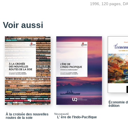
Avant-propos
1996, 120 pages, D
Introduction
Chapitre 1_Les enjeux
Voir aussi
Chapitre 2_Les stratég
Chapitre 3_L'accord rel
compensatoires
Conclusion
Bibliographie
Économie du
édition
À la croisée des nouvelles
Nouveauté
L' ère de l'Indo-Pacifique
routes de la soie