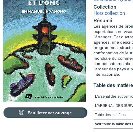
Collection
Hors collection
Résumé
Les agences de prom
exportations ne vise
l'étranger. Cet ouvr
agences, une descript
programmes, structure
confrontation de leur
mondiale du commerce
compensatoires afin d
l'ardeur des pays à r
internationale.
Table des matièr
L'arsenal des subventio
L'ARSENAL DES SUBV
Feuilleter cet ouvrage
Table des matières
Liste des tableaux
Voir toute la table des