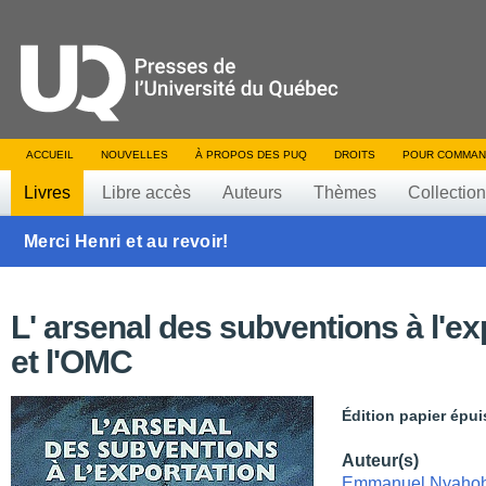
ACCUEIL
NOUVELLES
À PROPOS DES PUQ
DROITS
POUR COMMAN
Livres
Libre accès
Auteurs
Thèmes
Collectio
Merci Henri et au revoir!
L' arsenal des subventions à l'ex
et l'OMC
Édition papier épui
Auteur(s)
Emmanuel Nyaho