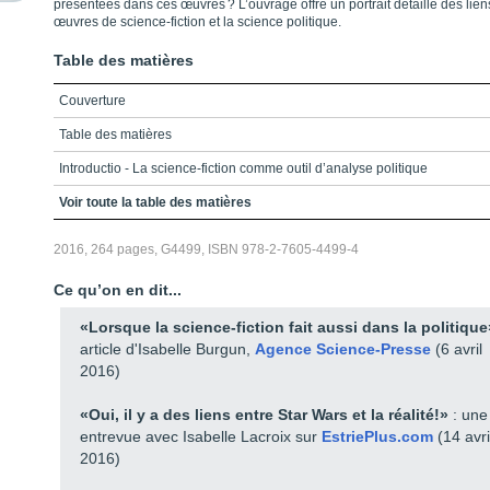
présentées dans ces œuvres ? L’ouvrage offre un portrait détaillé des lien
œuvres de science-fiction et la science politique.
Table des matières
Couverture
Table des matières
Introductio - La science-fiction comme outil d’analyse politique
PARTIE 1 / Les fondements politiques
Voir toute la table des matières
Chapitre 1 / Nouvelles sociétés, nouveaux régimes politiques : l’apport
2016, 264 pages, G4499, ISBN 978-2-7605-4499-4
paradigmatique de la science-fiction dans l’observation des régimes
politiques actuels
Ce qu’on en dit...
Chapitre 2 / Un retour à l’état de nature pour l’être humain du futur ? :
analyse comparée de Les derniers rayons du soleil, Pandorum et
«Lorsque la science-fiction fait aussi dans la politique
Interstellaire
article d'Isabelle Burgun,
Agence Science-Presse
(6 avril
Chapitre 3 / L’anthropologie humaine dans la science-fiction : une
2016)
approche libérale
«Oui, il y a des liens entre Star Wars et la réalité!»
: une
Partie 2 / Les représentations politiques et les institutions démocratiques
entrevue avec Isabelle Lacroix sur
EstriePlus.com
(14 avri
Chapitre 4 / L’univers de Star Wars : une démonstration de la fragilité de
2016)
la démocratie