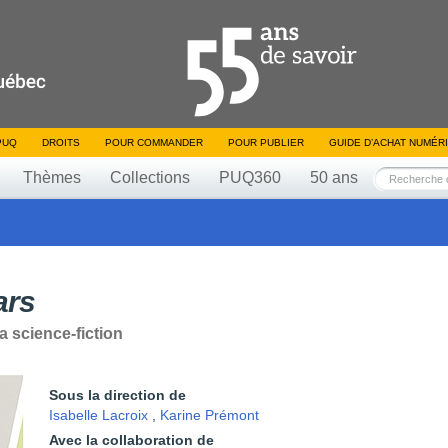
PUQ
DROITS
POUR COMMANDER
POUR PUBLIER
GUIDE D’ACHAT NUMÉR
Thèmes
Collections
PUQ360
50 ans
ars
a science-fiction
Sous la direction de
Isabelle Lacroix
,
Karine Prémont
Avec la collaboration de