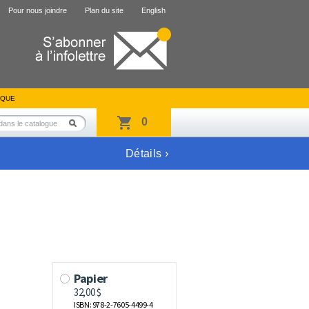
Pour nous joindre
Plan du site
English
IQUE
0
Détails ›