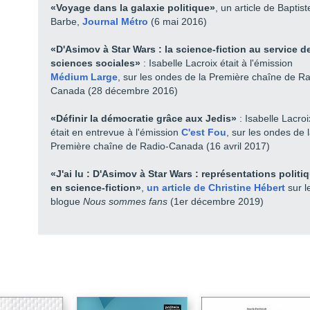
Chapitre 5 / Star Trek versus Stargate : quel individu pour quelle
«Voyage dans la galaxie politique»
, un article de Baptist
collectivité
Barbe,
Journal Métro
(6 mai 2016)
Chapitre 6 - Réinterprétation et transposition : L’histoire, les institutions
et les dynamiques politiques américaines dans Battlestar Galactica
«D'Asimov à Star Wars : la science-fiction au service d
sciences sociales»
: Isabelle Lacroix était à l'émission
Partie 3 / Les enjeux identitaires, sécuritaires et éthiques
Médium Large
, sur les ondes de la Première chaîne de Ra
Chapitre 7 / L’évolution des superhéros dans les Comic books
Canada (28 décembre 2016)
américains : La représentation de la diversité et de la féminité au XXIe
siècle
«Définir la démocratie grâce aux Jedis»
: Isabelle Lacroi
Chapitre 8 / Mobilité, vie algorithmique et société de surveillance dans
était en entrevue à l'émission
C'est Fou
, sur les ondes de 
Person of Interest : la traque du National Security State cyberspatial
Première chaîne de Radio-Canada (16 avril 2017)
Chapitre 9 / Les enseignements d’asimov sur les enjeux politiques du
développement de la robotique
«J'ai lu : D'Asimov à Star Wars : représentations politi
en science-fiction»
,
un article de Christine Hébert
sur l
Bibliographie
blogue
Nous sommes fans
(1er décembre 2019)
Notices biographiques
Quatrième de couverture