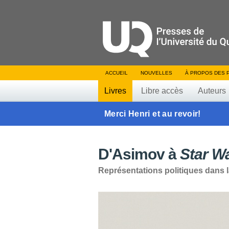
ACCUEIL
NOUVELLES
À PROPOS DES 
Livres
Libre accès
Auteurs
Merci Henri et au revoir!
D'Asimov à
Star W
Représentations politiques dans l