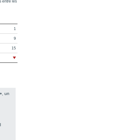
s entre les
1
9
15
25
27
51
»
, un
71
95
l
97