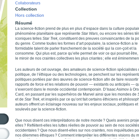
Collaborateurs
Collection
Hors collection
Résumé
La science-fiction prend de plus en plus d’espace dans la culture populai
phénomène planétaire que représente
Star Wars
, ou encore les séries té
iconiques telles
Star Trek
, constituent des preuves convaincantes de la po
du genre. Comme toutes les formes d’art populaire, la science-fiction a le
formidable talent de parler franchement de la société qui la con-çoit et la
consomme. Qui plus est, parce qu’elle permet de voir ce qui pourrait être, e
le miroir de nos craintes collectives les plus criantes ; elle est éminemment
Les auteurs de cet ouvrage, des amateurs de science-fiction spécialistes 
politique, de l’éthique ou des technologies, se penchent sur les représent
politiques portées par des œuvres de science-fiction afin de faire ressortir
rapports de force et les relations de pouvoir — existants ou anticipés — q
s’exercent dans le monde occidental contemporain. D’Isaac Asimov à Ors
Card, en passant par les superhéros de Marvel ainsi que les mondes de
et de
Star Trek
, et inspirés par ce qu’ont fait certains éthiciens et philosop
auteurs offrent un éclairage nouveau sur les enjeux sociaux, politiques et
soulevés par la science-fiction.
Que nous disent ces interprétations de notre monde ? Quels avenirs projet
elles ? Reflètent-elles les luttes réelles de pouvoir au sein de nos société
occidentales ? Que nous disent-elles sur nos craintes, nos inquiétudes pol
nos dilemmes éthiques ? Comment interpréter les différentes visions du