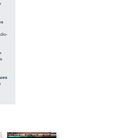
e
119
141
es
155
dio-
157
x
la
179
217
ques
e
239
259
268