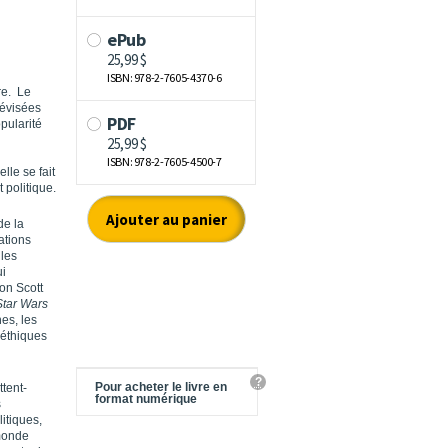
re. Le
lévisées
pularité
lle se fait
 politique.
de la
ations
 les
ui
on Scott
Star Wars
hes, les
 éthiques
?
Pour acheter le livre en
tent-
format numérique
s
itiques,
 monde