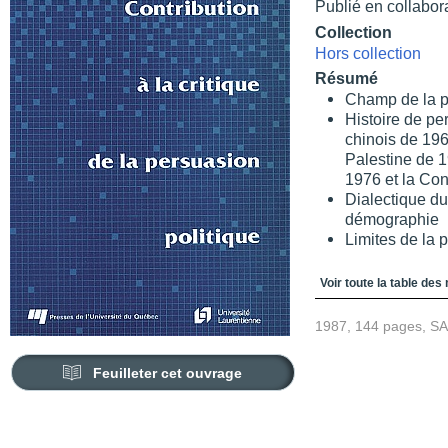
Publié en collabor
Collection
Hors collection
Résumé
Champ de la p
Histoire de pe
chinois de 196
Palestine de 1
1976 et la Co
Dialectique du
démographie
Limites de la 
Table des matièr
Voir toute la table des
1987, 144 pages, S
Feuilleter cet ouvrage