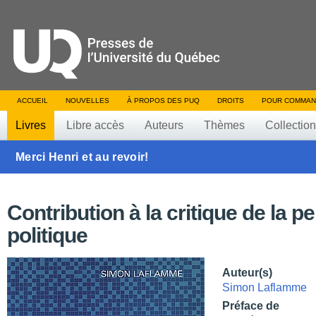
ACCUEIL
NOUVELLES
À PROPOS DES PUQ
DROITS
POUR COMMAN
Livres
Libre accès
Auteurs
Thèmes
Collectio
Merci Henri et au revoir!
Contribution à la critique de la p
politique
Auteur(s)
Simon Laflamme
Préface de