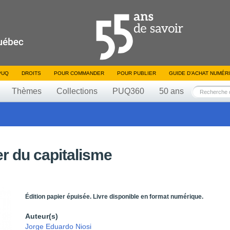
PUQ
DROITS
POUR COMMANDER
POUR PUBLIER
GUIDE D’ACHAT NUMÉR
Thèmes
Collections
PUQ360
50 ans
er du capitalisme
Édition papier épuisée. Livre disponible en format numérique.
Auteur(s)
Jorge Eduardo Niosi