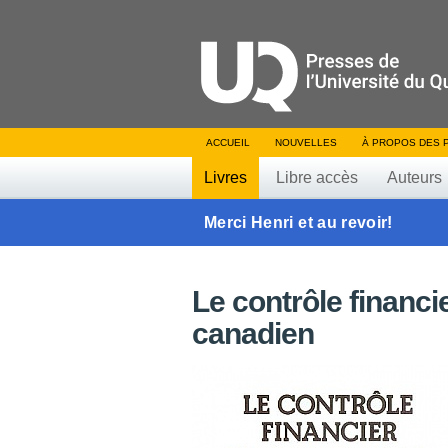
ACCUEIL
NOUVELLES
À PROPOS DES 
Livres
Libre accès
Auteurs
Merci Henri et au revoir!
Le contrôle financi
canadien