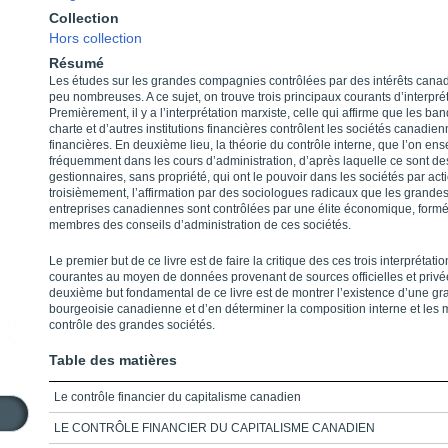
Collection
Hors collection
Résumé
Les études sur les grandes compagnies contrôlées par des intérêts cana
peu nombreuses. A ce sujet, on trouve trois principaux courants d’interprét
Premièrement, il y a l’interprétation marxiste, celle qui affirme que les ba
charte et d’autres institutions financières contrôlent les sociétés canadie
financières. En deuxième lieu, la théorie du contrôle interne, que l’on en
fréquemment dans les cours d’administration, d’après laquelle ce sont de
gestionnaires, sans propriété, qui ont le pouvoir dans les sociétés par acti
troisièmement, l’affirmation par des sociologues radicaux que les grande
entreprises canadiennes sont contrôlées par une élite économique, form
membres des conseils d’administration de ces sociétés.
Le premier but de ce livre est de faire la critique des ces trois interprétatio
courantes au moyen de données provenant de sources officielles et privé
deuxième but fondamental de ce livre est de montrer l’existence d’une g
bourgeoisie canadienne et d’en déterminer la composition interne et les
contrôle des grandes sociétés.
Table des matières
Le contrôle financier du capitalisme canadien
LE CONTRÔLE FINANCIER DU CAPITALISME CANADIEN