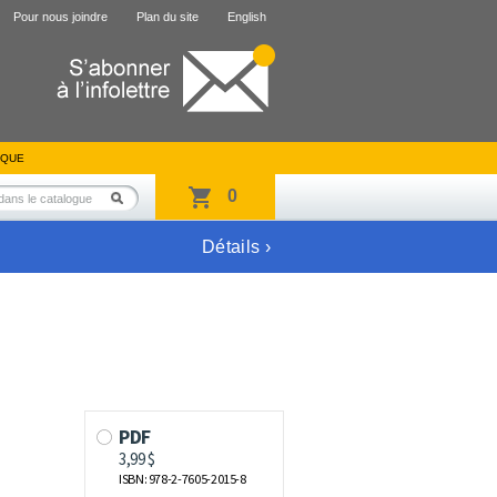
Pour nous joindre
Plan du site
English
IQUE
0
Détails ›