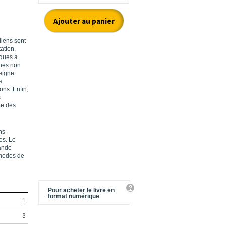
diens sont
ation.
nques à
nnes non
seigne
s
ons. Enfin,
s
ée des
ns
es. Le
rande
 modes de
?
Pour acheter le livre en
format numérique
1
3