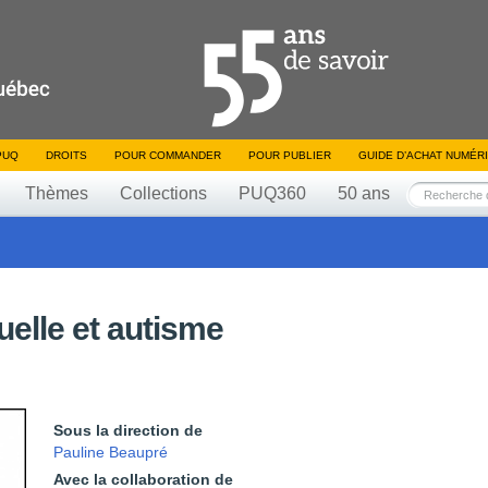
PUQ
DROITS
POUR COMMANDER
POUR PUBLIER
GUIDE D’ACHAT NUMÉR
Thèmes
Collections
PUQ360
50 ans
tuelle et autisme
Sous la direction de
Pauline Beaupré
Avec la collaboration de