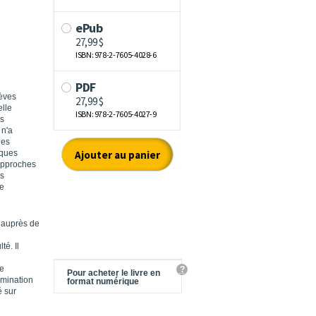
èves
elle
ns
 n'a
des
iques
 approches
es
ce
 auprès de
lté.
Il
re
?
Pour acheter le livre en
rmination
format numérique
é sur