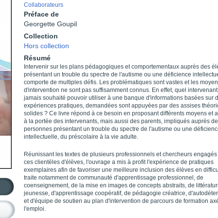
Collaborateurs
Préface de
Georgette Goupil
Collection
Hors collection
Résumé
Intervenir sur les plans pédagogiques et
comportementaux auprès des él
présentant un trouble du spectre de l'autisme ou une déficience intellectu
comporte de multiples défis.
Les problématiques sont vastes et les moye
d'intervention ne sont pas suffisamment connus.
En effet, quel intervenant
jamais souhaité pouvoir utiliser à une banque d'informations basées sur 
expériences pratiques, demandées sont appuyées par des assises théor
solides ?
Ce livre répond à ce besoin en proposant différents moyens et
à la portée des intervenants, mais aussi des parents, impliqués auprès d
personnes présentant un trouble du spectre de l'autisme ou une déficien
intellectuelle, du préscolaire à la vie adulte.
Réunissant les textes de plusieurs professionnels et chercheurs engagés
ces clientèles d'élèves, l'ouvrage a mis à profit l'expérience de pratiques
exemplaires afin de favoriser une meilleure inclusion des élèves en difficu
traite notamment de communauté d'apprentissage professionnel, de
coenseignement, de la mise en images de concepts abstraits, de littératu
jeunesse, d'apprentissage coopératif, de pédagogie créatrice, d'autodéte
et d'équipe de soutien au plan d'intervention de parcours de formation ax
l'emploi.