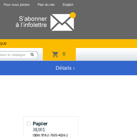
Pour nous joindre
Plan du site
English
IQUE
0
Détails ›